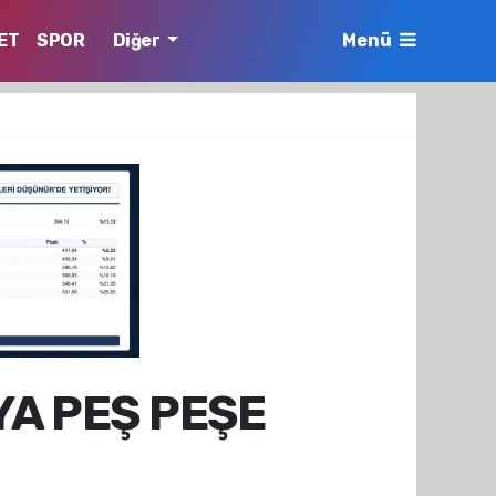
ET
SPOR
Diğer
Menü
YA PEŞ PEŞE