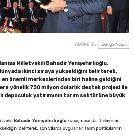
ABONE OL
nisa Milletvekili Bahadır Yenişehirlioğlu,
ünyada ikinci sıraya yükseldiğini belirterek,
 en önemli merkezlerinden biri haline geldiğini
lere yönelik 750 milyon dolarlık destek projesi ile
slı depoculuk yatırımının tarım sektörüne büyük
etvekili
Bahadır Yenişehirlioğlu
konuşmasında, Türkiye’nin
eldiğini belirterek, son yıllarda uygulanan tarım politikalarının