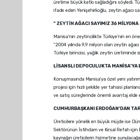
üretime büyük katkı sağladığını söyledi. Tür
ifade eden Yenişehirlioğlu, zeytin ağacı s
"
ZEYTİN
AĞACI SAYIMIZ 36 MİLYONA
Manisa’nın zeytincilikte Türkiye’nin en öne
“2004 yılında 9,9 milyon olan zeytin ağacı
Türkiye birincisi, yağlık zeytin üretiminde
LİSANSLI DEPOCULUKTA MANİSA’YA 
Konuşmasında Manisa’ya özel yeni yatırıml
projesi için hızlı şekilde yer tahsisi planl
ve satış süreçlerinde önemli avantaj elde e
CUMHURBAŞKANI ERDOĞAN’DAN TAR
Üreticilere yönelik en büyük müjde ise Düny
Sektörünün İstihdam ve Kırsal Refah için
kaynağın üreticilerin hizmetine sunulacağın