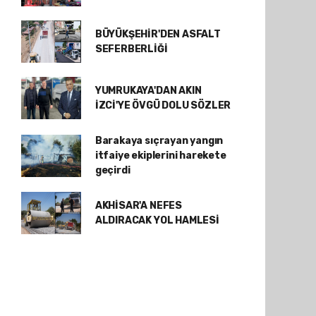
BÜYÜKŞEHİR'DEN ASFALT
SEFERBERLİĞİ
YUMRUKAYA'DAN AKIN
İZCİ'YE ÖVGÜ DOLU SÖZLER
Barakaya sıçrayan yangın
itfaiye ekiplerini harekete
geçirdi
AKHİSAR'A NEFES
ALDIRACAK YOL HAMLESİ