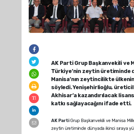
AK Parti Grup Başkanvekili ve Ma
Türkiye’nin zeytin üretiminde d
Manisa’nın zeytincilikte ülkenin
söyledi. Yenişehirlioğlu, üretici
Akhisar’a kazandırılacak lisan
katkı sağlayacağını ifade etti.
AK Parti
Grup Başkanvekili ve Manisa Mill
zeytin üretiminde dünyada ikinci sıraya yüks