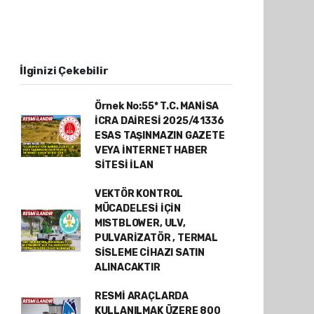
İlginizi Çekebilir
Örnek No:55* T.C. MANİSA
İCRA DAİRESİ 2025/41336
ESAS TAŞINMAZIN GAZETE
VEYA İNTERNET HABER
SİTESİ İLAN
VEKTÖR KONTROL
MÜCADELESİ İÇİN
MISTBLOWER, ULV,
PULVARİZATÖR , TERMAL
SİSLEME CİHAZI SATIN
ALINACAKTIR
RESMİ ARAÇLARDA
KULLANILMAK ÜZERE 800