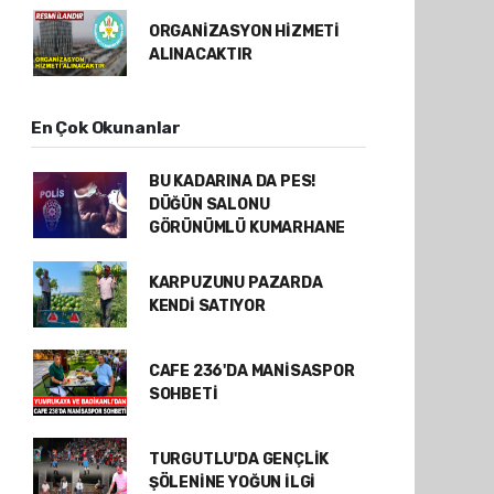
ORGANİZASYON HİZMETİ
ALINACAKTIR
En Çok Okunanlar
BU KADARINA DA PES!
DÜĞÜN SALONU
GÖRÜNÜMLÜ KUMARHANE
KARPUZUNU PAZARDA
KENDİ SATIYOR
CAFE 236'DA MANİSASPOR
SOHBETİ
TURGUTLU'DA GENÇLİK
ŞÖLENİNE YOĞUN İLGİ