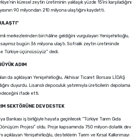
kiye’nin küresel zeytin üretiminin yaklaşık yüzde 15’ini karşıladığını
ayısının 90 milyondan 210 milyona ulaştığını kaydetti.
 ULAŞTI"
mli merkezlerinden biri hâline geldiğini vurgulayan Yenişehirlioğlu,
 sayımız bugün 36 milyona ulaştı. Sofralık zeytin üretiminde
 ise Türkiye üçüncüsüyüz” dedi.
BÜYÜK ADIM
arı da açıklayan Yenişehirlioğlu, Akhisar Ticaret Borsası LİDAŞ
andığını duyurdu. Lisanslı depoculuk yatırımıyla üreticilerin depolama
deceğini ifade etti.
IM SEKTÖRÜNE DEV DESTEK
a Bankası iş birliğiyle hayata geçirilecek “Türkiye Tarım Gıda
 Dönüşüm Projesi” oldu. Proje kapsamında 750 milyon dolarlık dev
ı açıklayan Yenişehirlioğlu, desteklerin Tarım ve Kırsal Kalkınmayı