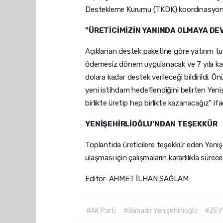
Destekleme Kurumu (TKDK) koordinasyonun
"ÜRETİCİMİZİN YANINDA OLMAYA DE
Açıklanan destek paketine göre yatırım tu
ödemesiz dönem uygulanacak ve 7 yıla kad
dolara kadar destek verileceği bildirildi. Ö
yeni istihdam hedeflendiğini belirten Yen
birlikte üretip hep birlikte kazanacağız” ifad
YENİŞEHİRLİOĞLU'NDAN TEŞEKKÜR
Toplantıda üreticilere teşekkür eden Yeniş
ulaşması için çalışmaların kararlılıkla sürec
Editör: AHMET İLHAN SAĞLAM
#AK Parti
#Bahadır Yenişehirlioğlu
#ZEY