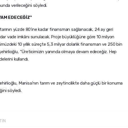
da verileceğini söyledi.
VAM EDECEĞİZ"
tarının yüzde 80’ine kadar finansman sağlanacak, 24 ay geri
ar vade imkânı sunulacak. Proje büyüklüğüne göre 10 milyon
nümüzdeki 10 yıllık süreçte 5,3 milyar dolarlık finansman ve 250 bin
işehirlioğlu, “Üreticimizin yanında olmaya devam edeceğiz. Hep
elerini kullandı.
ehirlioğlu, Manisa’nın tarım ve zeytincilikte daha güçlü bir konuma
eğini söyledi.
TİN