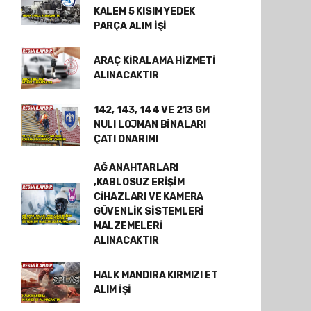
KALEM 5 KISIM YEDEK
PARÇA ALIM İŞİ
ARAÇ KİRALAMA HİZMETİ
ALINACAKTIR
142, 143, 144 VE 213 GM
NULI LOJMAN BİNALARI
ÇATI ONARIMI
AĞ ANAHTARLARI
,KABLOSUZ ERİŞİM
CİHAZLARI VE KAMERA
GÜVENLİK SİSTEMLERİ
MALZEMELERİ
ALINACAKTIR
HALK MANDIRA KIRMIZI ET
ALIM İŞİ