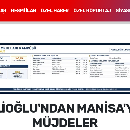
LAR
RESMİ İLAN
ÖZEL HABER
ÖZEL RÖPORTAJ
SİYAS
Mİ
İOĞLU'NDAN MANİSA'
MÜJDELER