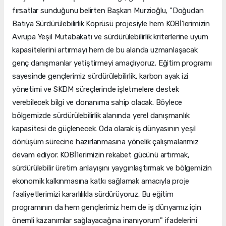
fırsatlar sunduğunu belirten Başkan Murzioğlu, "Doğudan
Batıya Sürdürülebilirlik Köprüsü projesiyle hem KOBİ’lerimizin
Avrupa Yeşil Mutabakatı ve sürdürülebilirlik kriterlerine uyum
kapasitelerini artırmayı hem de bu alanda uzmanlaşacak
genç danışmanlar yetiştirmeyi amaçlıyoruz. Eğitim programı
sayesinde gençlerimiz sürdürülebilirlik, karbon ayak izi
yönetimi ve SKDM süreçlerinde işletmelere destek
verebilecek bilgi ve donanıma sahip olacak. Böylece
bölgemizde sürdürülebilirlik alanında yerel danışmanlık
kapasitesi de güçlenecek. Oda olarak iş dünyasının yeşil
dönüşüm sürecine hazırlanmasına yönelik çalışmalarımız
devam ediyor. KOBİ’lerimizin rekabet gücünü artırmak,
sürdürülebilir üretim anlayışını yaygınlaştırmak ve bölgemizin
ekonomik kalkınmasına katkı sağlamak amacıyla proje
faaliyetlerimizi kararlılıkla sürdürüyoruz. Bu eğitim
programının da hem gençlerimiz hem de iş dünyamız için
önemli kazanımlar sağlayacağına inanıyorum" ifadelerini