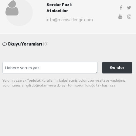
Serdar Fazlı
Atalanlılar
info@manisadenge.com
Okuyu Yorumları
(0)
Gonder
Yorum yazarak Topluluk Kuralları’nı kabul etmiş bulunuyor ve siteye yaptığınız
yorumunuzla ilgili doğrudan veya dolaylı tüm sorumluluğu tek başınıza
üstleniyorsunuz. Yazılan tüm yorumlardan site yönetimi hiçbir şekilde sorumlu
tutulamaz.
haber paketi
haber scripti
haber yazılımı