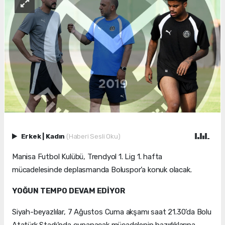
Erkek
|
Kadın
(Haberi Sesli Oku)
Manisa Futbol Kulübü, Trendyol 1. Lig 1. hafta
mücadelesinde deplasmanda Boluspor’a konuk olacak.
YOĞUN TEMPO DEVAM EDİYOR
Siyah-beyazlılar, 7 Ağustos Cuma akşamı saat 21.30’da Bolu
Atatürk Stadı’nda oynanacak mücadelenin hazırlıklarına