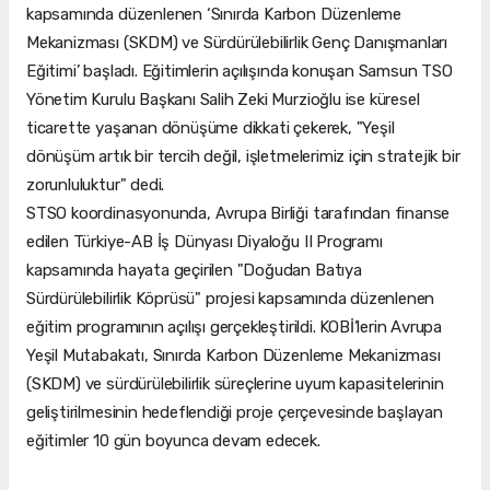
kapsamında düzenlenen ‘Sınırda Karbon Düzenleme
Mekanizması (SKDM) ve Sürdürülebilirlik Genç Danışmanları
Eğitimi’ başladı. Eğitimlerin açılışında konuşan Samsun TSO
Yönetim Kurulu Başkanı Salih Zeki Murzioğlu ise küresel
ticarette yaşanan dönüşüme dikkati çekerek, "Yeşil
dönüşüm artık bir tercih değil, işletmelerimiz için stratejik bir
zorunluluktur" dedi.
STSO koordinasyonunda, Avrupa Birliği tarafından finanse
edilen Türkiye-AB İş Dünyası Diyaloğu II Programı
kapsamında hayata geçirilen "Doğudan Batıya
Sürdürülebilirlik Köprüsü" projesi kapsamında düzenlenen
eğitim programının açılışı gerçekleştirildi. KOBİ’lerin Avrupa
Yeşil Mutabakatı, Sınırda Karbon Düzenleme Mekanizması
(SKDM) ve sürdürülebilirlik süreçlerine uyum kapasitelerinin
geliştirilmesinin hedeflendiği proje çerçevesinde başlayan
eğitimler 10 gün boyunca devam edecek.