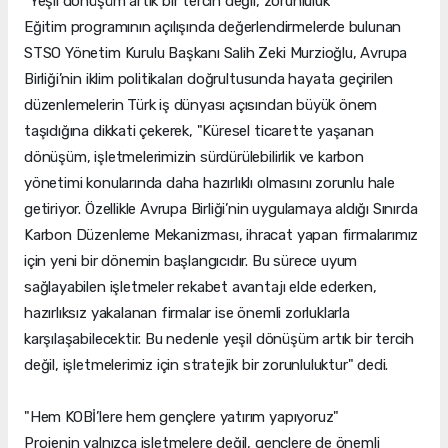
"Yeşil dönüşüm artık bir tercih değil, zorunluluk"
Eğitim programının açılışında değerlendirmelerde bulunan
STSO Yönetim Kurulu Başkanı Salih Zeki Murzioğlu, Avrupa
Birliği’nin iklim politikaları doğrultusunda hayata geçirilen
düzenlemelerin Türk iş dünyası açısından büyük önem
taşıdığına dikkati çekerek, "Küresel ticarette yaşanan
dönüşüm, işletmelerimizin sürdürülebilirlik ve karbon
yönetimi konularında daha hazırlıklı olmasını zorunlu hale
getiriyor. Özellikle Avrupa Birliği’nin uygulamaya aldığı Sınırda
Karbon Düzenleme Mekanizması, ihracat yapan firmalarımız
için yeni bir dönemin başlangıcıdır. Bu sürece uyum
sağlayabilen işletmeler rekabet avantajı elde ederken,
hazırlıksız yakalanan firmalar ise önemli zorluklarla
karşılaşabilecektir. Bu nedenle yeşil dönüşüm artık bir tercih
değil, işletmelerimiz için stratejik bir zorunluluktur" dedi.
"Hem KOBİ’lere hem gençlere yatırım yapıyoruz"
Projenin yalnızca işletmelere değil, gençlere de önemli