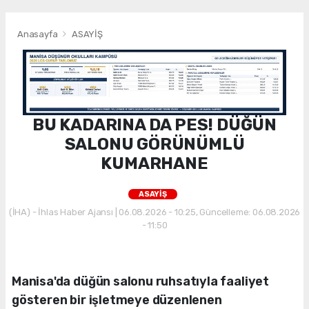
Anasayfa
ASAYİŞ
BU KADARINA DA PES! DÜĞÜN
SALONU GÖRÜNÜMLÜ
KUMARHANE
ASAYİŞ
(İHA) - İhlas Haber Ajansı | 06.08.2026 - 10:25, Güncelleme: 06.08.2026
- 11:50
Manisa'da düğün salonu ruhsatıyla faaliyet
gösteren bir işletmeye düzenlenen