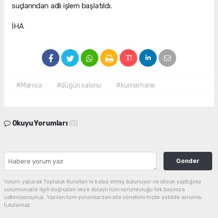
suçlarından adli işlem başlatıldı.
İHA
#Manisa
#düğün salonu
#kumarhane
Okuyu Yorumları
(0)
Gonder
Yorum yazarak Topluluk Kuralları’nı kabul etmiş bulunuyor ve siteye yaptığınız
yorumunuzla ilgili doğrudan veya dolaylı tüm sorumluluğu tek başınıza
üstleniyorsunuz. Yazılan tüm yorumlardan site yönetimi hiçbir şekilde sorumlu
tutulamaz.