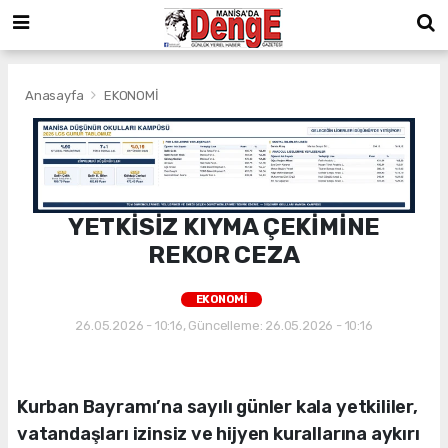
Anasayfa
EKONOMİ
YETKİSİZ KIYMA ÇEKİMİNE
REKOR CEZA
EKONOMİ
26.05.2026 - 10:16, Güncelleme: 26.05.2026 - 10:16
Kurban Bayramı’na sayılı günler kala yetkililer,
vatandaşları izinsiz ve hijyen kurallarına aykırı