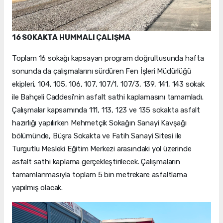
16 SOKAKTA HUMMALI ÇALIŞMA
Toplam 16 sokağı kapsayan program doğrultusunda hafta
sonunda da çalışmalarını sürdüren Fen İşleri Müdürlüğü
ekipleri, 104, 105, 106, 107, 107/1, 107/3, 139, 141, 143 sokak
ile Bahçeli Caddesi’nin asfalt sathi kaplamasını tamamladı.
Çalışmalar kapsamında 111, 113, 123 ve 135 sokakta asfalt
hazırlığı yapılırken Mehmetçik Sokağın Sanayi Kavşağı
bölümünde, Büşra Sokakta ve Fatih Sanayi Sitesi ile
Turgutlu Mesleki Eğitim Merkezi arasındaki yol üzerinde
asfalt sathi kaplama gerçekleştirilecek. Çalışmaların
tamamlanmasıyla toplam 5 bin metrekare asfaltlama
yapılmış olacak.