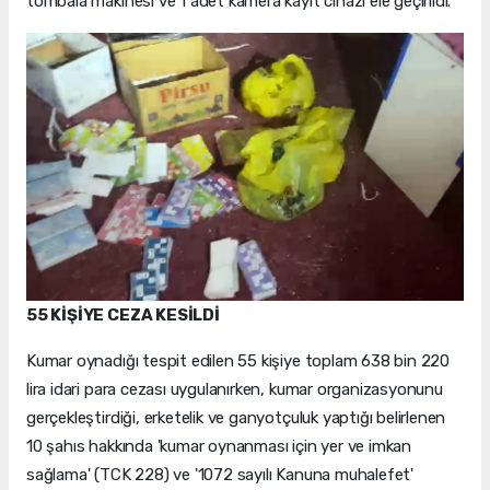
tombala makinesi ve 1 adet kamera kayıt cihazı ele geçirildi.
55 KİŞİYE CEZA KESİLDİ
Kumar oynadığı tespit edilen 55 kişiye toplam 638 bin 220
lira idari para cezası uygulanırken, kumar organizasyonunu
gerçekleştirdiği, erketelik ve ganyotçuluk yaptığı belirlenen
10 şahıs hakkında 'kumar oynanması için yer ve imkan
sağlama' (TCK 228) ve '1072 sayılı Kanuna muhalefet'