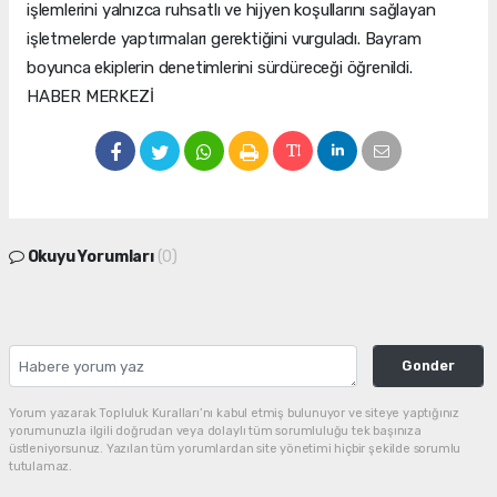
işlemlerini yalnızca ruhsatlı ve hijyen koşullarını sağlayan
işletmelerde yaptırmaları gerektiğini vurguladı. Bayram
boyunca ekiplerin denetimlerini sürdüreceği öğrenildi.
HABER MERKEZİ
Okuyu Yorumları
(0)
Gonder
Yorum yazarak Topluluk Kuralları’nı kabul etmiş bulunuyor ve siteye yaptığınız
yorumunuzla ilgili doğrudan veya dolaylı tüm sorumluluğu tek başınıza
üstleniyorsunuz. Yazılan tüm yorumlardan site yönetimi hiçbir şekilde sorumlu
tutulamaz.