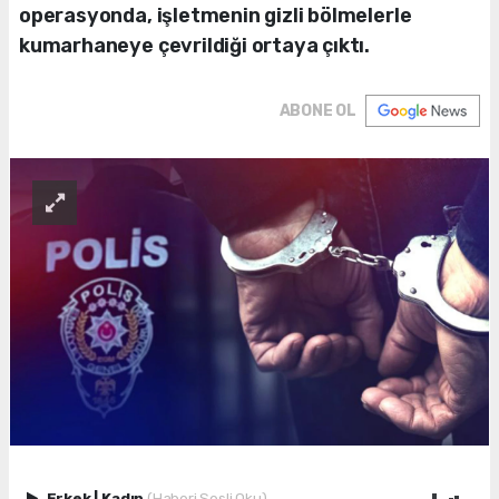
operasyonda, işletmenin gizli bölmelerle
kumarhaneye çevrildiği ortaya çıktı.
ABONE OL
Erkek
|
Kadın
(Haberi Sesli Oku)