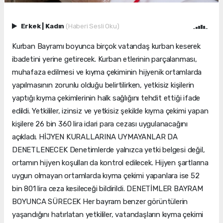
Erkek
|
Kadın
(Haberi Sesli Oku)
Kurban Bayramı boyunca birçok vatandaş kurban keserek
ibadetini yerine getirecek. Kurban etlerinin parçalanması,
muhafaza edilmesi ve kıyma çekiminin hijyenik ortamlarda
yapılmasının zorunlu olduğu belirtilirken, yetkisiz kişilerin
yaptığı kıyma çekimlerinin halk sağlığını tehdit ettiği ifade
edildi. Yetkililer, izinsiz ve yetkisiz şekilde kıyma çekimi yapan
kişilere 26 bin 360 lira idari para cezası uygulanacağını
açıkladı. HİJYEN KURALLARINA UYMAYANLAR DA
DENETLENECEK Denetimlerde yalnızca yetki belgesi değil,
ortamın hijyen koşulları da kontrol edilecek. Hijyen şartlarına
uygun olmayan ortamlarda kıyma çekimi yapanlara ise 52
bin 801 lira ceza kesileceği bildirildi. DENETİMLER BAYRAM
BOYUNCA SÜRECEK Her bayram benzer görüntülerin
yaşandığını hatırlatan yetkililer, vatandaşların kıyma çekimi