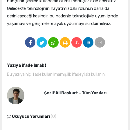
bilinçli bir şekilde kullanarak olumlu sonuçlar elde edebiliriz.
Gelecekte teknolojinin hayatımızdaki rolünün daha da
derinleşeceği kesindir, bu nedenle teknolojiyle uyum içinde
yaşamayı ve gelişmelere ayak uydurmayı sürdürmeliyiz.
Yazıya ifade bırak !
Bu yazıya hiç ifade kullanılmamış ilk ifadeyi siz kullanın.
Şerif Ali Başkurt - Tüm Yazıları
Okuyucu Yorumları
(0)