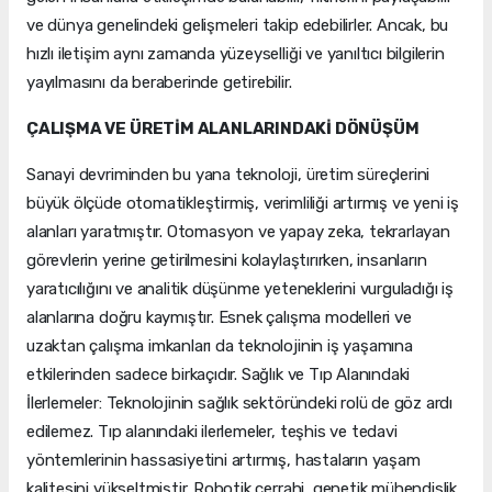
ve dünya genelindeki gelişmeleri takip edebilirler. Ancak, bu
hızlı iletişim aynı zamanda yüzeyselliği ve yanıltıcı bilgilerin
yayılmasını da beraberinde getirebilir.
ÇALIŞMA VE ÜRETİM ALANLARINDAKİ DÖNÜŞÜM
Sanayi devriminden bu yana teknoloji, üretim süreçlerini
büyük ölçüde otomatikleştirmiş, verimliliği artırmış ve yeni iş
alanları yaratmıştır. Otomasyon ve yapay zeka, tekrarlayan
görevlerin yerine getirilmesini kolaylaştırırken, insanların
yaratıcılığını ve analitik düşünme yeteneklerini vurguladığı iş
alanlarına doğru kaymıştır. Esnek çalışma modelleri ve
uzaktan çalışma imkanları da teknolojinin iş yaşamına
etkilerinden sadece birkaçıdır. Sağlık ve Tıp Alanındaki
İlerlemeler: Teknolojinin sağlık sektöründeki rolü de göz ardı
edilemez. Tıp alanındaki ilerlemeler, teşhis ve tedavi
yöntemlerinin hassasiyetini artırmış, hastaların yaşam
kalitesini yükseltmiştir. Robotik cerrahi, genetik mühendislik,