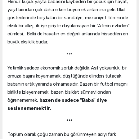
Henüz küçük yaşta babasını kaybeden bir çocuk için hayat,
yaşıtlarından çok daha erken büyümek anlamına gelir. Okul
gösterilerinde boş kalan bir sandalye, mezuniyet töreninde
eksik bir alkış, ilk işe girişte duyulamayan bir "Aferin evladım"
cümlesi... Belki de hayatın en değerli anlarında hissedilen en
büyük eksiklik budur.
***
Yetimlik sadece ekonomik zorluk değildir. Asıl yoksunluk, bir
omuza başını koyamamak, düştüğünde elinden tutacak
babanın artık yanında olmamasıdır. Bazen bir futbol maçını
birlikte izleyememek, bazen bisiklet sürmeyi ondan
öğrenememek,
bazen de sadece "Baba" diye
seslenememektir.
***
Toplum olarak çoğu zaman bu görünmeyen acıyı fark