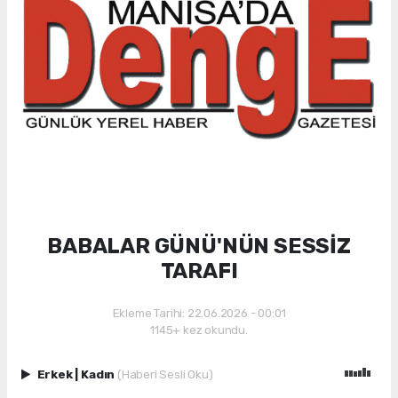
BABALAR GÜNÜ'NÜN SESSİZ
TARAFI
Ekleme Tarihi: 22.06.2026 - 00:01
1145+ kez okundu.
Erkek
|
Kadın
(Haberi Sesli Oku)