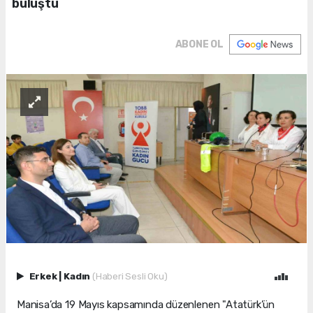
buluştu
ABONE OL
Erkek
|
Kadın
(Haberi Sesli Oku)
Manisa’da 19 Mayıs kapsamında düzenlenen "Atatürk’ün