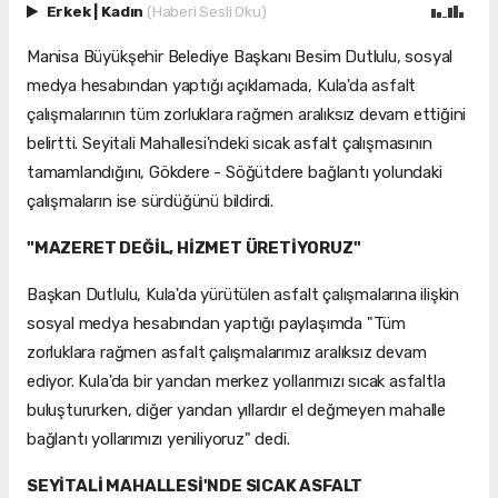
Erkek
|
Kadın
(Haberi Sesli Oku)
Manisa Büyükşehir Belediye Başkanı Besim Dutlulu, sosyal
medya hesabından yaptığı açıklamada, Kula'da asfalt
çalışmalarının tüm zorluklara rağmen aralıksız devam ettiğini
belirtti. Seyitali Mahallesi'ndeki sıcak asfalt çalışmasının
tamamlandığını, Gökdere - Söğütdere bağlantı yolundaki
çalışmaların ise sürdüğünü bildirdi.
"MAZERET DEĞİL, HİZMET ÜRETİYORUZ"
Başkan Dutlulu, Kula'da yürütülen asfalt çalışmalarına ilişkin
sosyal medya hesabından yaptığı paylaşımda "Tüm
zorluklara rağmen asfalt çalışmalarımız aralıksız devam
ediyor. Kula'da bir yandan merkez yollarımızı sıcak asfaltla
buluştururken, diğer yandan yıllardır el değmeyen mahalle
bağlantı yollarımızı yeniliyoruz" dedi.
SEYİTALİ MAHALLESİ'NDE SICAK ASFALT