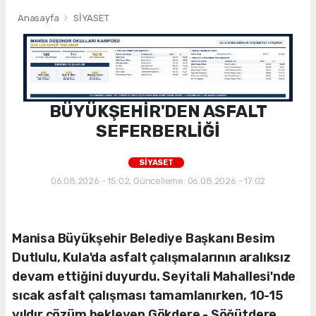
Anasayfa
SİYASET
BÜYÜKŞEHİR'DEN ASFALT
SEFERBERLİĞİ
SİYASET
06.08.2026 - 15:02, Güncelleme: 06.08.2026 - 17:02
Manisa Büyükşehir Belediye Başkanı Besim
Dutlulu, Kula'da asfalt çalışmalarının aralıksız
devam ettiğini duyurdu. Seyitali Mahallesi'nde
sıcak asfalt çalışması tamamlanırken, 10-15
yıldır çözüm bekleyen Gökdere - Söğütdere