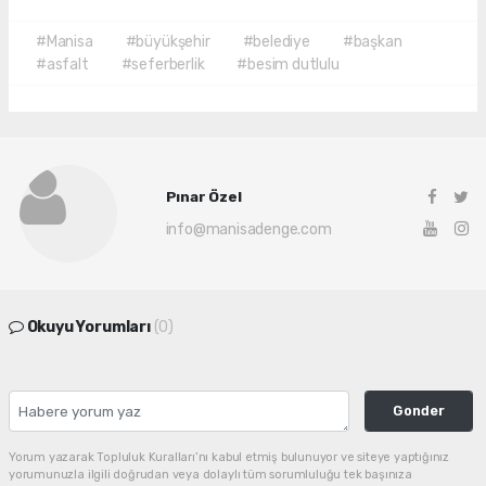
#Manisa
#büyükşehir
#belediye
#başkan
#asfalt
#seferberlik
#besim dutlulu
Pınar Özel
info@manisadenge.com
Okuyu Yorumları
(0)
Gonder
Yorum yazarak Topluluk Kuralları’nı kabul etmiş bulunuyor ve siteye yaptığınız
yorumunuzla ilgili doğrudan veya dolaylı tüm sorumluluğu tek başınıza