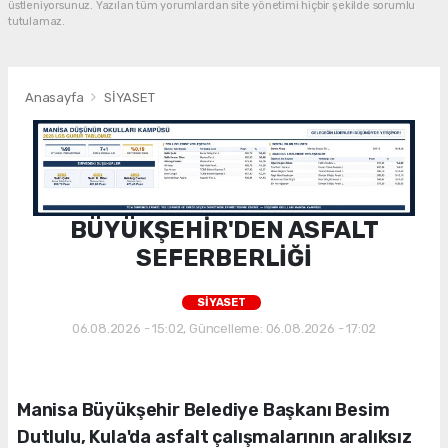
üstleniyorsunuz. Yazılan tüm yorumlardan site yönetimi hiçbir şekilde sorumlu
tutulamaz.
Anasayfa
SİYASET
BÜYÜKŞEHİR'DEN ASFALT
SEFERBERLİĞİ
SİYASET
06.08.2026 - 15:02, Güncelleme: 06.08.2026 - 17:02
Manisa Büyükşehir Belediye Başkanı Besim
Dutlulu, Kula'da asfalt çalışmalarının aralıksız