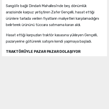
Sarıgöl'e bağlı Dindarlı Mahallesi'nde beş dönümlük
arazisinde karpuz yetiştiren Zafer Gençelli, hasat ettiği
ürünlere tarlada verilen fiyatların maliyetleri karşılamadığını
belirterek ürününü tüccara satmama kararı aldı.
Hasat ettiği karpuzları traktör kasasına yükleyen Gençelli,
pazaryerine götürerek satışını kendi yapmaya başladı.
TRAKTÖRÜYLE PAZAR PAZAR DOLAŞIYOR
Ürünlerini haftanın pazar kurulan günlerinde pazaryerinde
satışa sunan Gençelli, diğer günlerde ise Sarıgöl ilçe
merkezinde tüketicilerle buluştuğunu söyledi.
Kendi emeğini aracısız değerlendirmeye çalıştığını ifade
eden Gençelli, ürününü doğrudan tüketiciye ulaştırmanın
hem kendisi hem de vatandaş açısından avantaj sağladığını
dile getirdi.