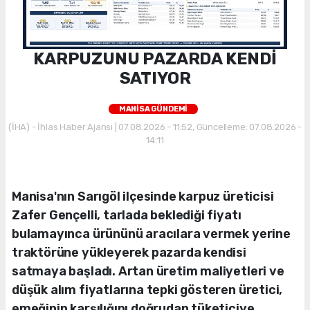
KARPUZUNU PAZARDA KENDİ
SATIYOR
MANİSA GÜNDEMİ
(İHA) - İhlas Haber Ajansı | 07.08.2026 - 11:52, Güncelleme: 07.08.2026 -
14:11
Manisa'nın Sarıgöl ilçesinde karpuz üreticisi
Zafer Gençelli, tarlada beklediği fiyatı
bulamayınca ürününü aracılara vermek yerine
traktörüne yükleyerek pazarda kendisi
satmaya başladı. Artan üretim maliyetleri ve
düşük alım fiyatlarına tepki gösteren üretici,
emeğinin karşılığını doğrudan tüketiciye