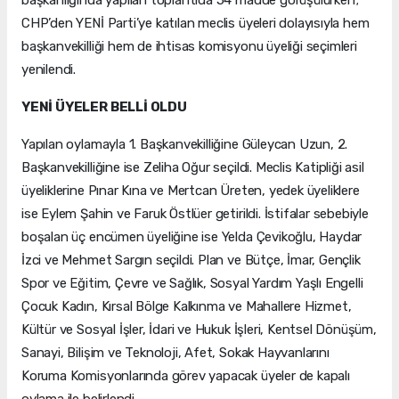
başkanlığında yapılan toplantıda 54 madde görüşülürken;
CHP’den YENİ Parti’ye katılan meclis üyeleri dolayısıyla hem
başkanvekilliği hem de ihtisas komisyonu üyeliği seçimleri
yenilendi.
YENİ ÜYELER BELLİ OLDU
Yapılan oylamayla 1. Başkanvekilliğine Güleycan Uzun, 2.
Başkanvekilliğine ise Zeliha Oğur seçildi. Meclis Katipliği asil
üyeliklerine Pınar Kına ve Mertcan Üreten, yedek üyeliklere
ise Eylem Şahin ve Faruk Östlüer getirildi. İstifalar sebebiyle
boşalan üç encümen üyeliğine ise Yelda Çevikoğlu, Haydar
İzci ve Mehmet Sargın seçildi. Plan ve Bütçe, İmar, Gençlik
Spor ve Eğitim, Çevre ve Sağlık, Sosyal Yardım Yaşlı Engelli
Çocuk Kadın, Kırsal Bölge Kalkınma ve Mahallere Hizmet,
Kültür ve Sosyal İşler, İdari ve Hukuk İşleri, Kentsel Dönüşüm,
Sanayi, Bilişim ve Teknoloji, Afet, Sokak Hayvanlarını
Koruma Komisyonlarında görev yapacak üyeler de kapalı