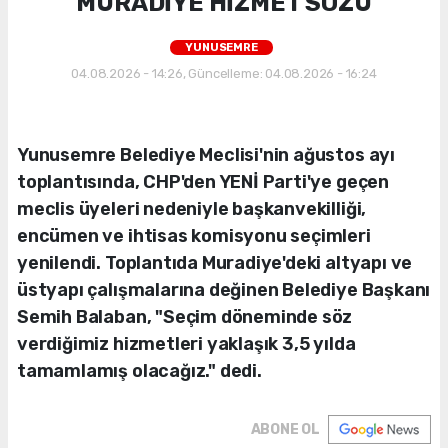
MURADİYE HİZMET SÖZÜ
YUNUSEMRE
04.08.2026 - 14:26, Güncelleme: 04.08.2026 - 16:24
Yunusemre Belediye Meclisi'nin ağustos ayı
toplantısında, CHP'den YENİ Parti'ye geçen
meclis üyeleri nedeniyle başkanvekilliği,
encümen ve ihtisas komisyonu seçimleri
yenilendi. Toplantıda Muradiye'deki altyapı ve
üstyapı çalışmalarına değinen Belediye Başkanı
Semih Balaban, "Seçim döneminde söz
verdiğimiz hizmetleri yaklaşık 3,5 yılda
tamamlamış olacağız." dedi.
ABONE OL