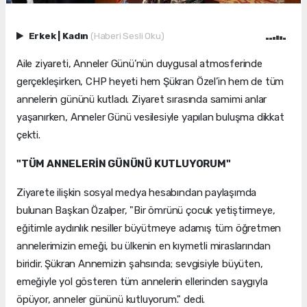
Erkek
|
Kadın
(Haberi Sesli Oku)
Aile ziyareti, Anneler Günü’nün duygusal atmosferinde
gerçekleşirken, CHP heyeti hem Şükran Özel’in hem de tüm
annelerin gününü kutladı. Ziyaret sırasında samimi anlar
yaşanırken, Anneler Günü vesilesiyle yapılan buluşma dikkat
çekti.
"TÜM ANNELERİN GÜNÜNÜ KUTLUYORUM"
Ziyarete ilişkin sosyal medya hesabından paylaşımda
bulunan Başkan Özalper, "Bir ömrünü çocuk yetiştirmeye,
eğitimle aydınlık nesiller büyütmeye adamış tüm öğretmen
annelerimizin emeği, bu ülkenin en kıymetli miraslarından
biridir. Şükran Annemizin şahsında; sevgisiyle büyüten,
emeğiyle yol gösteren tüm annelerin ellerinden saygıyla
öpüyor, anneler gününü kutluyorum." dedi.