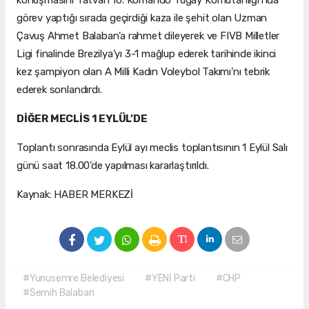
konuşmasını Tatvan 10. Komando Tugay Komutanlığı'nda
görev yaptığı sırada geçirdiği kaza ile şehit olan Uzman
Çavuş Ahmet Balaban’a rahmet dileyerek ve FIVB Milletler
Ligi finalinde Brezilya’yı 3-1 mağlup ederek tarihinde ikinci
kez şampiyon olan A Milli Kadın Voleybol Takımı’nı tebrik
ederek sonlandırdı.
DİĞER MECLİS 1 EYLÜL’DE
Toplantı sonrasında Eylül ayı meclis toplantısının 1 Eylül Salı
günü saat 18.00’de yapılması kararlaştırıldı.
Kaynak: HABER MERKEZİ
#Yunusemre Belediyesi
#YENİ Parti
#CHP
#Semih Balaban