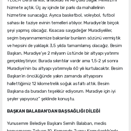
YEGEM Dershanesi, anaokulu ve Ali Çullu Sağlık Merkezi’ni
hizmete açtık. Üç ay içinde bir parkı da mahallelinin
hizmetine sunacağız. Ayrıca basketbol, voleybol, futbol
sahası ile taziye evinin temelleri atılıyor. Muradiye’de birçok
şeyi yapmış olacağız. Kısacası saygıdeğer Muradiyeliler,
seçim beyannamemize baksınlar bunların sözünü vermiştik
ve hepsini de yaklaşık 3,5 yılda tamamlamış olacağız. Besim
Başkan, Muradiye’ye 2 milyarın üstünde bir altyapı yatırımı
gerçekleştiriyor. Burada sıkıntılar vardır ama 1,5-2 yıl sonra
Muradiye’nin bu altyapı yatırımıyla 60 yılı kurtulacaktır. Besim
Başkan’ın öncülüğünde yakın zamanda altyapısını
hallettiğimiz 12 kilometrelik soğuk asfaltı attık. Besim
Başkana da buradan teşekkür ediyorum. Muradiye için iyi
şeyler yapıyoruz” şeklinde konuştu.
BAŞKAN BALABAN’DAN BAŞSAĞLIĞI DİLEĞİ
Yunusemre Belediye Başkanı Semih Balaban, meclis