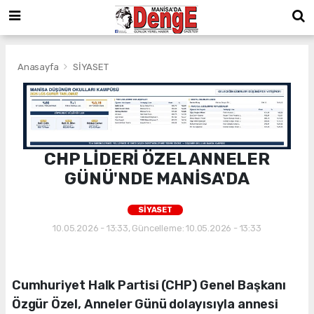
Anasayfa
SİYASET
CHP LİDERİ ÖZEL ANNELER
GÜNÜ'NDE MANİSA'DA
SİYASET
10.05.2026 - 13:33, Güncelleme: 10.05.2026 - 13:33
Cumhuriyet Halk Partisi (CHP) Genel Başkanı
Özgür Özel, Anneler Günü dolayısıyla annesi