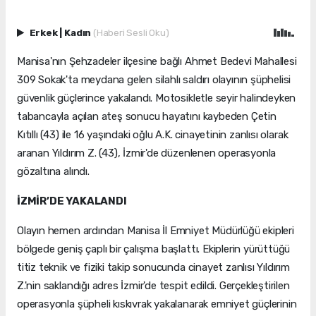
Erkek
|
Kadın
(Haberi Sesli Oku)
Manisa'nın Şehzadeler ilçesine bağlı Ahmet Bedevi Mahallesi
309 Sokak'ta meydana gelen silahlı saldırı olayının şüphelisi
güvenlik güçlerince yakalandı. Motosikletle seyir halindeyken
tabancayla açılan ateş sonucu hayatını kaybeden Çetin
Kıtıllı (43) ile 16 yaşındaki oğlu A.K. cinayetinin zanlısı olarak
aranan Yıldırım Z. (43), İzmir'de düzenlenen operasyonla
gözaltına alındı.
İZMİR’DE YAKALANDI
Olayın hemen ardından Manisa İl Emniyet Müdürlüğü ekipleri
bölgede geniş çaplı bir çalışma başlattı. Ekiplerin yürüttüğü
titiz teknik ve fiziki takip sonucunda cinayet zanlısı Yıldırım
Z.'nin saklandığı adres İzmir'de tespit edildi. Gerçekleştirilen
operasyonla şüpheli kıskıvrak yakalanarak emniyet güçlerinin