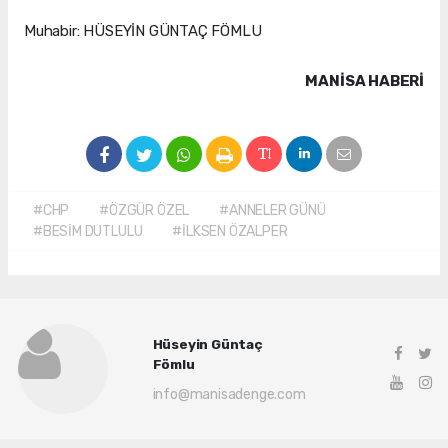
Muhabir: HÜSEYİN GÜNTAÇ FÖMLU
MANISA HABERİ
#CHP
#ÖZGÜR ÖZEL
#ANNELER GÜNÜ
#BESİM DUTLULU
#İLKSEN ÖZALPER
Hüseyin Güntaç
Fömlu
info@manisadenge.com