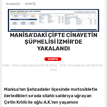
Anasayfa
ASAYİŞ
MANİSA'DAKİ ÇİFTE CİNAYETİN
ŞÜPHELİSİ İZMİR'DE
YAKALANDI
ASAYİŞ
(İHA) - İhlas Haber Ajansı | 03.08.2026 - 21:21, Güncelleme: 04.08.2026 -
01:12
Manisa'nın Şehzadeler ilçesinde motosikletle
ilerledikleri sırada silahlı saldırıya uğrayan
Çetin Kıtıllı ile oğlu A.K.'nın yaşamını