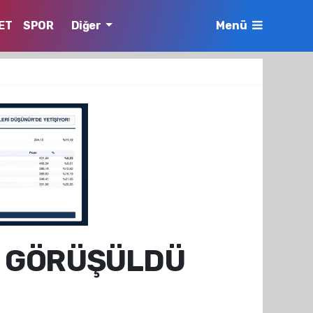
ET
SPOR
Diğer
Menü
I GÖRÜŞÜLDÜ