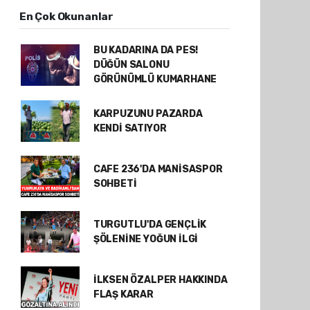
En Çok Okunanlar
BU KADARINA DA PES!
DÜĞÜN SALONU
GÖRÜNÜMLÜ KUMARHANE
KARPUZUNU PAZARDA
KENDİ SATIYOR
CAFE 236'DA MANİSASPOR
SOHBETİ
TURGUTLU'DA GENÇLİK
ŞÖLENİNE YOĞUN İLGİ
İLKSEN ÖZALPER HAKKINDA
FLAŞ KARAR