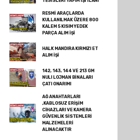
TESİSLERİ YAPIM İŞİ İLANI
RESMİ ARAÇLARDA
KULLANILMAK ÜZERE 800
KALEM 5 KISIM YEDEK
PARÇA ALIM İŞİ
HALK MANDIRA KIRMIZI ET
ALIM İŞİ
142, 143, 144 VE 213 GM
NULI LOJMAN BİNALARI
ÇATI ONARIMI
AĞ ANAHTARLARI
,KABLOSUZ ERİŞİM
CİHAZLARI VE KAMERA
GÜVENLİK SİSTEMLERİ
MALZEMELERİ
ALINACAKTIR