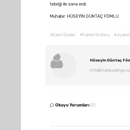
tebriği ile sona erdi.
Muhabir: HÜSEYİN GÜNTAÇ FÖMLU
#Cahit Güden
#Fahrettin Baru
#ziyaret
Hüseyin Güntaç Fö
info@manisadenge.c
Okuyu Yorumları
(0)