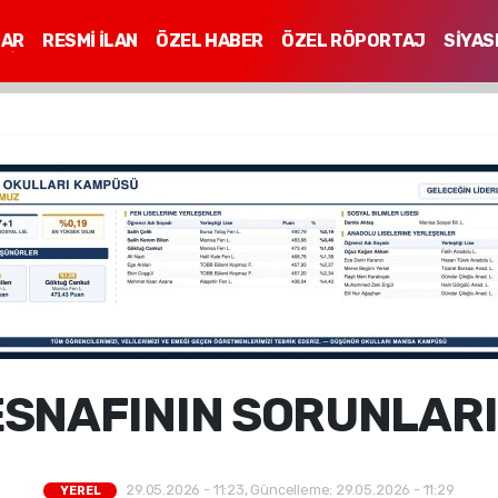
LAR
RESMİ İLAN
ÖZEL HABER
ÖZEL RÖPORTAJ
SİYAS
Mİ
SNAFININ SORUNLAR
29.05.2026 - 11:23, Güncelleme: 29.05.2026 - 11:29
YEREL