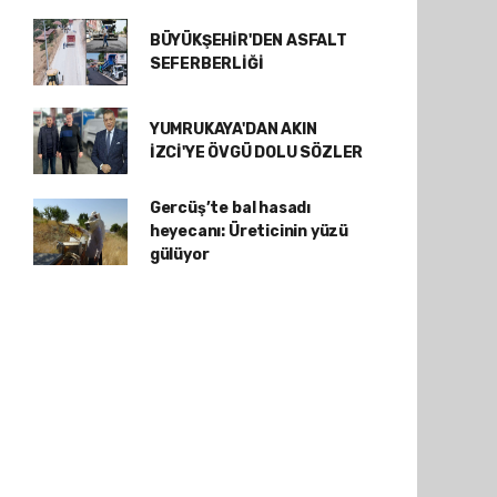
BÜYÜKŞEHİR'DEN ASFALT
SEFERBERLİĞİ
YUMRUKAYA'DAN AKIN
İZCİ'YE ÖVGÜ DOLU SÖZLER
Gercüş’te bal hasadı
heyecanı: Üreticinin yüzü
gülüyor