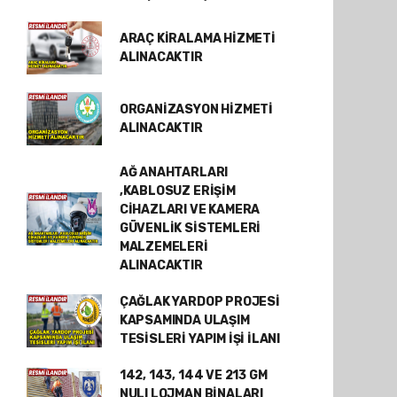
ARAÇ KİRALAMA HİZMETİ
ALINACAKTIR
ORGANİZASYON HİZMETİ
ALINACAKTIR
AĞ ANAHTARLARI
,KABLOSUZ ERİŞİM
CİHAZLARI VE KAMERA
GÜVENLİK SİSTEMLERİ
MALZEMELERİ
ALINACAKTIR
ÇAĞLAK YARDOP PROJESİ
KAPSAMINDA ULAŞIM
TESİSLERİ YAPIM İŞİ İLANI
142, 143, 144 VE 213 GM
NULI LOJMAN BİNALARI