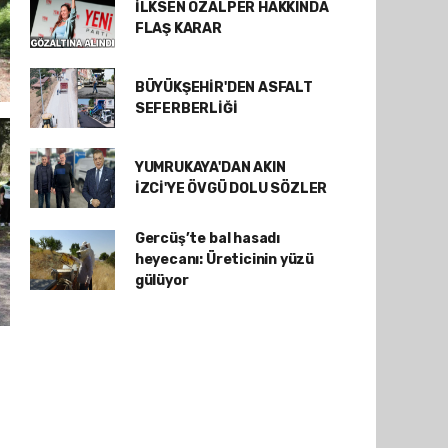
İLKSEN ÖZALPER HAKKINDA
FLAŞ KARAR
BÜYÜKŞEHİR'DEN ASFALT
SEFERBERLİĞİ
YUMRUKAYA'DAN AKIN
İZCİ'YE ÖVGÜ DOLU SÖZLER
Gercüş’te bal hasadı
heyecanı: Üreticinin yüzü
gülüyor