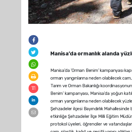
Manisa’da ormanlık alanda yüzl
Manisa’da ’Orman Benim’ kampanyası kapsam
orman yangınlarına neden olabilecek cam, pl
Tarım ve Orman Bakanlığı koordinasyonund
Benim’ kampanyası, Manisa’da yoğun katıl
orman yangınlarına neden olabilecek yüzler
Şehzadeler ilçesi Bayındırlık Mahallesind
etkinliğe Şehzadeler İlçe Milli Eğitim M
protokol üyeleri, öğrenciler ve vatandaşlar 
cam, plastik, kağıt ve çeşitli yanıcı atıkları 