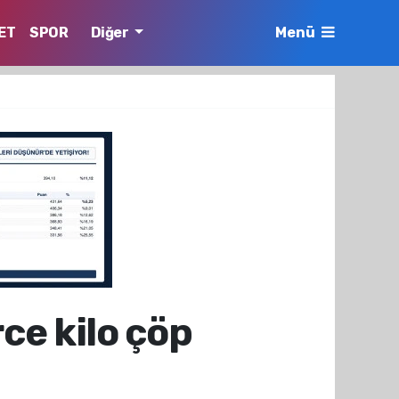
ET
SPOR
Diğer
Menü
ce kilo çöp