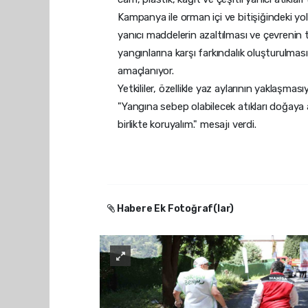
Kampanya ile orman içi ve bitişiğindeki yol k
yanıcı maddelerin azaltılması ve çevrenin
yangınlarına karşı farkındalık oluşturulma
amaçlanıyor.
Yetkililer, özellikle yaz aylarının yaklaşmas
"Yangına sebep olabilecek atıkları doğay
birlikte koruyalım." mesajı verdi.
Habere Ek Fotoğraf(lar)