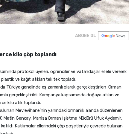
ABONE OL
erce kilo çöp toplandı
ında protokol üyeleri, öğrenciler ve vatandaşlar el ele vererek
astik ve kağıt atıkları tek tek topladı.
a Türkiye genelinde eş zamanlı olarak gerçekleştirilen ’Orman
ımla gerçekleştirildi. Kampanya kapsamında doğaya atılan ve
ce kilo atık toplandı.
e bulunan Mevlevihane’nin yanındaki ormanlık alanda düzenlenen
üdürü Metin Gencay, Manisa Orman İşletme Müdürü Ufuk Aydemir,
katıldı. Katılımcılar ellerindeki çöp poşetleriyle çevrede bulunan
topladı.