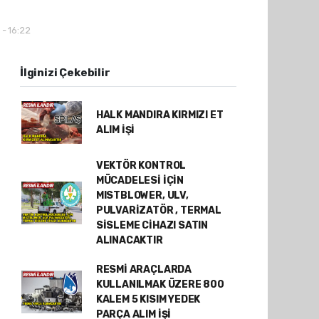
 - 16:22
İlginizi Çekebilir
HALK MANDIRA KIRMIZI ET
ALIM İŞİ
VEKTÖR KONTROL
MÜCADELESİ İÇİN
MISTBLOWER, ULV,
PULVARİZATÖR , TERMAL
SİSLEME CİHAZI SATIN
ALINACAKTIR
RESMİ ARAÇLARDA
KULLANILMAK ÜZERE 800
KALEM 5 KISIM YEDEK
PARÇA ALIM İŞİ