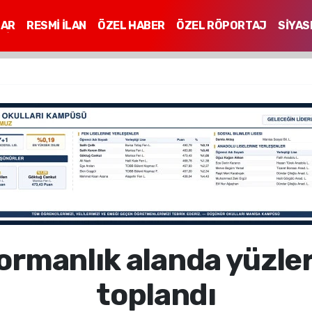
LAR
RESMİ İLAN
ÖZEL HABER
ÖZEL RÖPORTAJ
SİYAS
Mİ
ormanlık alanda yüzler
toplandı