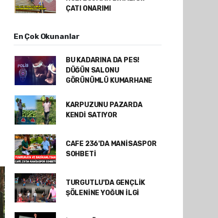
ÇATI ONARIMI
En Çok Okunanlar
BU KADARINA DA PES!
DÜĞÜN SALONU
GÖRÜNÜMLÜ KUMARHANE
KARPUZUNU PAZARDA
KENDİ SATIYOR
CAFE 236'DA MANİSASPOR
SOHBETİ
TURGUTLU'DA GENÇLİK
ŞÖLENİNE YOĞUN İLGİ