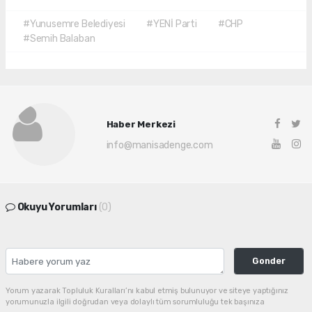
#Yunusemre Belediyesi
#YENİ Parti
#CHP
#Semih Balaban
Haber Merkezi
info@manisadenge.com
Okuyu Yorumları
(0)
Gonder
Yorum yazarak Topluluk Kuralları’nı kabul etmiş bulunuyor ve siteye yaptığınız
yorumunuzla ilgili doğrudan veya dolaylı tüm sorumluluğu tek başınıza