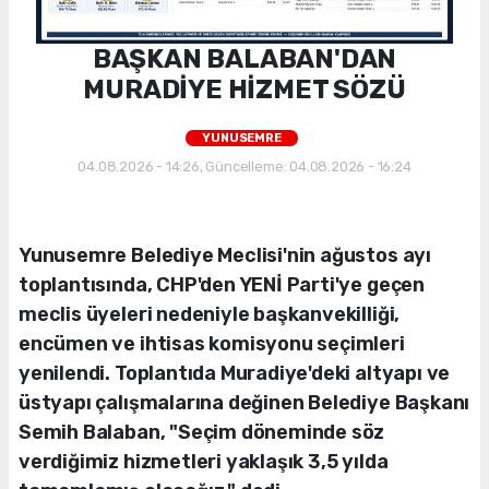
BAŞKAN BALABAN'DAN
MURADİYE HİZMET SÖZÜ
YUNUSEMRE
04.08.2026 - 14:26, Güncelleme: 04.08.2026 - 16:24
Yunusemre Belediye Meclisi'nin ağustos ayı
toplantısında, CHP'den YENİ Parti'ye geçen
meclis üyeleri nedeniyle başkanvekilliği,
encümen ve ihtisas komisyonu seçimleri
yenilendi. Toplantıda Muradiye'deki altyapı ve
üstyapı çalışmalarına değinen Belediye Başkanı
Semih Balaban, "Seçim döneminde söz
verdiğimiz hizmetleri yaklaşık 3,5 yılda