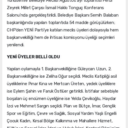
Yunusemre Belediye Meclisi Ağustos ayı toplantısı Ferdi
Zeyrek Millet Çarşısı İsmail Hakkı Tonguç Konferans
Salonu’nda gerçekleştirildi. Belediye Başkanı Semih Balaban
başkanlığında yapılan toplantıda 54 madde görüşülürken;
CHP’den YENİ Parti’ye katılan meclis üyeleri dolayısıyla hem
başkanvekilliği hem de ihtisas komisyonu üyeliği seçimleri
yenilendi.
YENİ ÜYELER BELLİ OLDU
Yapılan oylamayla 1. Başkanvekilliğine Güleycan Uzun, 2.
Başkanvekilliğine ise Zeliha Oğur seçildi. Meclis Katipliği asil
üyeliklerine Pınar Kına ve Mertcan Üreten, yedek üyeliklere
ise Eylem Şahin ve Faruk Östlüer getirildi. İstifalar sebebiyle
boşalan üç encümen üyeliğine ise Yelda Çevikoğlu, Haydar
İzci ve Mehmet Sargın seçildi. Plan ve Bütçe, İmar, Gençlik
Spor ve Eğitim, Çevre ve Sağlık, Sosyal Yardım Yaşlı Engelli
Çocuk Kadın, Kırsal Bölge Kalkınma ve Mahallere Hizmet,