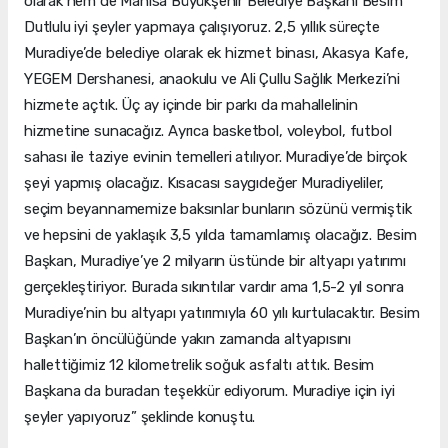
olarak hem de Manisa Büyükşehir Belediye Başkanı Besim
Dutlulu iyi şeyler yapmaya çalışıyoruz. 2,5 yıllık süreçte
Muradiye’de belediye olarak ek hizmet binası, Akasya Kafe,
YEGEM Dershanesi, anaokulu ve Ali Çullu Sağlık Merkezi’ni
hizmete açtık. Üç ay içinde bir parkı da mahallelinin
hizmetine sunacağız. Ayrıca basketbol, voleybol, futbol
sahası ile taziye evinin temelleri atılıyor. Muradiye’de birçok
şeyi yapmış olacağız. Kısacası saygıdeğer Muradiyeliler,
seçim beyannamemize baksınlar bunların sözünü vermiştik
ve hepsini de yaklaşık 3,5 yılda tamamlamış olacağız. Besim
Başkan, Muradiye’ye 2 milyarın üstünde bir altyapı yatırımı
gerçekleştiriyor. Burada sıkıntılar vardır ama 1,5-2 yıl sonra
Muradiye’nin bu altyapı yatırımıyla 60 yılı kurtulacaktır. Besim
Başkan’ın öncülüğünde yakın zamanda altyapısını
hallettiğimiz 12 kilometrelik soğuk asfaltı attık. Besim
Başkana da buradan teşekkür ediyorum. Muradiye için iyi
şeyler yapıyoruz” şeklinde konuştu.