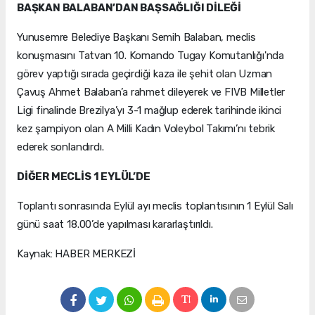
BAŞKAN BALABAN’DAN BAŞSAĞLIĞI DİLEĞİ
Yunusemre Belediye Başkanı Semih Balaban, meclis
konuşmasını Tatvan 10. Komando Tugay Komutanlığı'nda
görev yaptığı sırada geçirdiği kaza ile şehit olan Uzman
Çavuş Ahmet Balaban’a rahmet dileyerek ve FIVB Milletler
Ligi finalinde Brezilya’yı 3-1 mağlup ederek tarihinde ikinci
kez şampiyon olan A Milli Kadın Voleybol Takımı’nı tebrik
ederek sonlandırdı.
DİĞER MECLİS 1 EYLÜL’DE
Toplantı sonrasında Eylül ayı meclis toplantısının 1 Eylül Salı
günü saat 18.00’de yapılması kararlaştırıldı.
Kaynak: HABER MERKEZİ