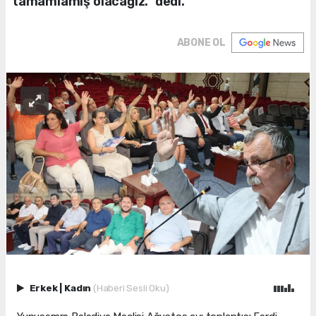
tamamlamış olacağız." dedi.
ABONE OL
Erkek
|
Kadın
(Haberi Sesli Oku)