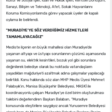
Kültür ve Sosyal İşler, İdari ve Hukuk İşleri, Kentsel Dönüşüm,
Sanayi, Bilişim ve Teknoloji, Afet, Sokak Hayvanlarını
Koruma Komisyonlarında görev yapacak üyeler de kapalı
oylama ile belirlendi.
"MURADİYE’YE SÖZ VERDİĞİMİZ HİZMETLERİ
TAMAMLAYACAĞIZ"
Mecliste ilçenin en büyük mahallesi olan Muradiye’de
yaşanan altyapı ve üstyapı sorunlarının çözümü aşamasında
yaşanan su, elektrik kesintileri, bozuk yol gibi sorunlara
değinilerek belediye olarak bu noktada vatandaşların
yaşadıkları mağduriyeti azaltmak adına çalışmalar yapılacağı
belirtildi. Konu hakkında söz alan MHP Meclis Üyesi Mehmet
Palabıyık’ın, Manisa Büyükşehir Belediyesi, MASKİ ile
koordinasyonlu çalışan Muradiye’ye özel birim oluşturulması
talebini değerlendiren Başkan Balaban, “Muradiye
konusunda eleştirilere saygılıyız ancak Yunusemre Belediyesi