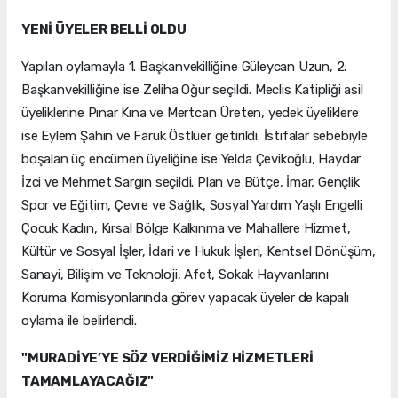
YENİ ÜYELER BELLİ OLDU
Yapılan oylamayla 1. Başkanvekilliğine Güleycan Uzun, 2.
Başkanvekilliğine ise Zeliha Oğur seçildi. Meclis Katipliği asil
üyeliklerine Pınar Kına ve Mertcan Üreten, yedek üyeliklere
ise Eylem Şahin ve Faruk Östlüer getirildi. İstifalar sebebiyle
boşalan üç encümen üyeliğine ise Yelda Çevikoğlu, Haydar
İzci ve Mehmet Sargın seçildi. Plan ve Bütçe, İmar, Gençlik
Spor ve Eğitim, Çevre ve Sağlık, Sosyal Yardım Yaşlı Engelli
Çocuk Kadın, Kırsal Bölge Kalkınma ve Mahallere Hizmet,
Kültür ve Sosyal İşler, İdari ve Hukuk İşleri, Kentsel Dönüşüm,
Sanayi, Bilişim ve Teknoloji, Afet, Sokak Hayvanlarını
Koruma Komisyonlarında görev yapacak üyeler de kapalı
oylama ile belirlendi.
"MURADİYE’YE SÖZ VERDİĞİMİZ HİZMETLERİ
TAMAMLAYACAĞIZ"