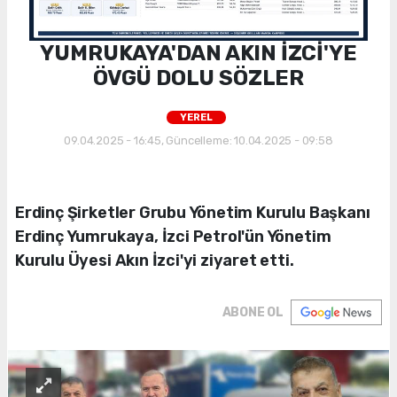
YUMRUKAYA'DAN AKIN İZCİ'YE
ÖVGÜ DOLU SÖZLER
YEREL
09.04.2025 - 16:45, Güncelleme: 10.04.2025 - 09:58
Erdinç Şirketler Grubu Yönetim Kurulu Başkanı
Erdinç Yumrukaya, İzci Petrol'ün Yönetim
Kurulu Üyesi Akın İzci'yi ziyaret etti.
ABONE OL