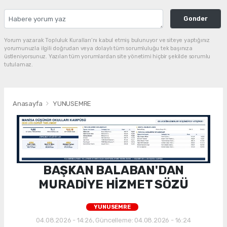
Gonder
Yorum yazarak Topluluk Kuralları’nı kabul etmiş bulunuyor ve siteye yaptığınız
yorumunuzla ilgili doğrudan veya dolaylı tüm sorumluluğu tek başınıza
üstleniyorsunuz. Yazılan tüm yorumlardan site yönetimi hiçbir şekilde sorumlu
tutulamaz.
Anasayfa
YUNUSEMRE
BAŞKAN BALABAN'DAN
MURADİYE HİZMET SÖZÜ
YUNUSEMRE
04.08.2026 - 14:26, Güncelleme: 04.08.2026 - 16:24