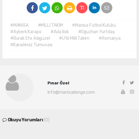
#MANİSA
#MİLLİ TAKIM
#Manisa Futbol Kulübü
#Ayberk Karapo
#Ada İbik
#Oğuzhan Yurtdaş
#Burak Efe Adıgüzel
#U16 Milli Takım
#Romanya
#Karadeniz Turnuvası
Pınar Özel
info@manisadenge.com
Okuyu Yorumları
(0)