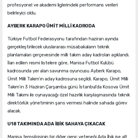
profesyonel ve akademi liglerindeki performans verileri
belirleyici oldu.
AYBERK KARAPO ÜMİT MİLLİ KADRODA
Türkiye Futbol Federasyonu tarafından haziran ayında
gerçekleştirilecek uluslararası müsabakaların teknik
planlamaları çerçevesinde milli takım aday kadroları açıklandı.
İlan edilen resmi listelere göre, Manisa Futbol Kulübü
kadrosunda yer alan savunma oyuncusu Ayberk Karapo,
Ümit Milli Takım'ın aday kadrosuna seçildi. Karapo, Ümit Milli
Takım'ın 3 Haziran Çarşamba günü İstanbul'da Kosova Ümit
Milli Takımı ile oynayacağı özel hazırlık karşılaşmasında teknik
direktörlük yönetiminin şans vermesi halinde sahada görev
alacak.
U18 TAKIMINDA ADA İBİK SAHAYA ÇIKACAK
Manisa temsilcisinin bir diğer genç yeteneği Ada İbik ise alt