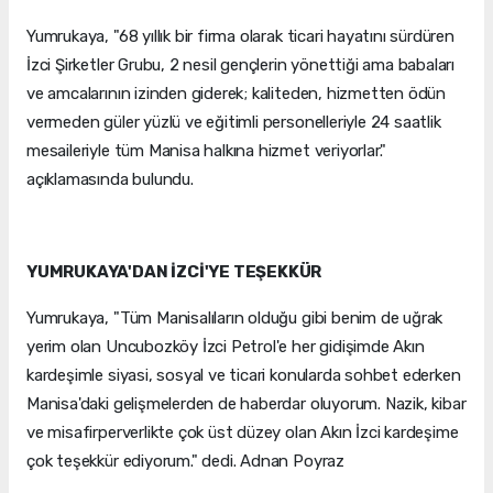
Yumrukaya, "68 yıllık bir firma olarak ticari hayatını sürdüren
İzci Şirketler Grubu, 2 nesil gençlerin yönettiği ama babaları
ve amcalarının izinden giderek; kaliteden, hizmetten ödün
vermeden güler yüzlü ve eğitimli personelleriyle 24 saatlik
mesaileriyle tüm Manisa halkına hizmet veriyorlar."
açıklamasında bulundu.
YUMRUKAYA'DAN İZCİ'YE TEŞEKKÜR
Yumrukaya, "Tüm Manisalıların olduğu gibi benim de uğrak
yerim olan Uncubozköy İzci Petrol'e her gidişimde Akın
kardeşimle siyasi, sosyal ve ticari konularda sohbet ederken
Manisa'daki gelişmelerden de haberdar oluyorum. Nazik, kibar
ve misafirperverlikte çok üst düzey olan Akın İzci kardeşime
çok teşekkür ediyorum." dedi. Adnan Poyraz