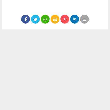
#Erdinç Yumrukaya
#Akın İzci
#İzci Petrol
Okuyu Yorumları
(0)
Gonder
Yorum yazarak Topluluk Kuralları’nı kabul etmiş bulunuyor ve siteye yaptığınız
yorumunuzla ilgili doğrudan veya dolaylı tüm sorumluluğu tek başınıza
üstleniyorsunuz. Yazılan tüm yorumlardan site yönetimi hiçbir şekilde sorumlu
tutulamaz.