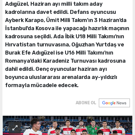
Adıgüzel, Haziran ayı milli takım aday
kadrolarına davet edildi. Defans oyuncusu
Ayberk Karapo, Ümit Milli Takım'ın 3 Haziran'da
İstanbul'da Kosova ile yapacağı hazırlık maçının
kadrosuna seçildi. Ada İbik U18 Milli Takımı'nın
Hırvatistan turnuvasına, Oğuzhan Yurtdaş ve
Burak Efe Adıgüzel ise U16 Milli Takımı'nın
Romanya'daki Karadeniz Turnuvası kadrosuna
dahil edildi. Genç oyuncular haziran ayı
boyunca uluslararası arenalarda ay-yıldızlı
formayla mücadele edecek.
ABONE OL