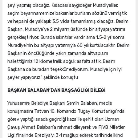
şeyi yapmış olacağız. Kısacası saygıdeğer Muradiyeliler,
seçim beyannamemize baksınlar bunların sözünü vermiştik
ve hepsini de yaklaşık 3,5 yılda tamamlamış olacağız. Besim
Başkan, Muradiye’ye 2 milyarın üstünde bir altyapı yatırımı
gerçekleştiriyor. Burada sıkıntılar vardır ama 1,5-2 yıl sonra
Muradiye’nin bu altyapı yatırımıyla 60 yılı kurtulacaktır. Besim
Başkan’ın öncülüğünde yakın zamanda altyapısını
hallettiğimiz 12 kilometrelik soğuk asfaltı attık. Besim
Başkana da buradan teşekkür ediyorum. Muradiye için iyi
şeyler yapıyoruz” şeklinde konuştu.
BAŞKAN BALABAN’DAN BAŞSAĞLIĞI DİLEĞİ
Yunusemre Belediye Başkanı Semih Balaban, meclis
konuşmasını Tatvan 10. Komando Tugay Komutanlığı'nda
görev yaptığı sırada geçirdiği kaza ile şehit olan Uzman
Çavuş Ahmet Balaban’a rahmet dileyerek ve FIVB Milletler
Ligi finalinde Brezilya’yı 3-1 mağlup ederek tarihinde ikinci