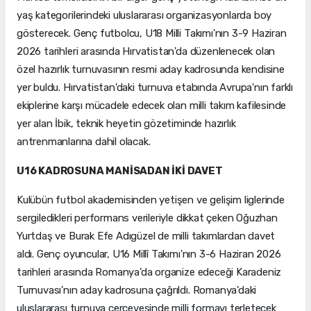
yaş kategorilerindeki uluslararası organizasyonlarda boy
gösterecek. Genç futbolcu, U18 Milli Takımı'nın 3-9 Haziran
2026 tarihleri arasında Hırvatistan'da düzenlenecek olan
özel hazırlık turnuvasının resmi aday kadrosunda kendisine
yer buldu. Hırvatistan'daki turnuva etabında Avrupa'nın farklı
ekiplerine karşı mücadele edecek olan milli takım kafilesinde
yer alan İbik, teknik heyetin gözetiminde hazırlık
antrenmanlarına dahil olacak.
U16 KADROSUNA MANİSADAN İKİ DAVET
Kulübün futbol akademisinden yetişen ve gelişim liglerinde
sergiledikleri performans verileriyle dikkat çeken Oğuzhan
Yurtdaş ve Burak Efe Adıgüzel de milli takımlardan davet
aldı. Genç oyuncular, U16 Millî Takımı'nın 3-6 Haziran 2026
tarihleri arasında Romanya'da organize edeceği Karadeniz
Turnuvası'nın aday kadrosuna çağrıldı. Romanya'daki
uluslararası turnuva çerçevesinde milli formayı terletecek