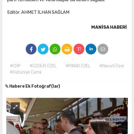
Editör: AHMET İLHAN SAĞLAM
MANISA HABERİ
#CHP
#ÖZGÜR ÖZEL
#PINAR ÖZEL
#Necati Özel
#Hatuniye Camii
Habere Ek Fotoğraf(lar)