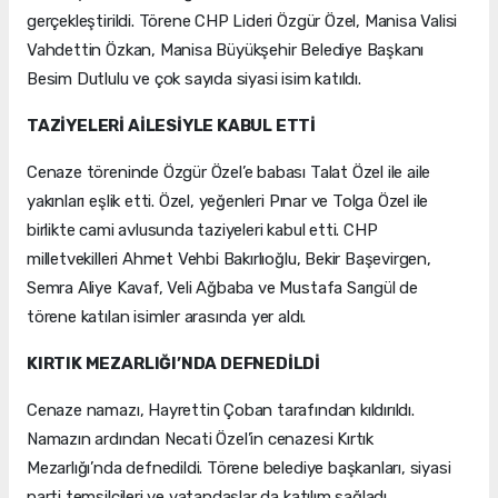
gerçekleştirildi. Törene CHP Lideri Özgür Özel, Manisa Valisi
Vahdettin Özkan, Manisa Büyükşehir Belediye Başkanı
Besim Dutlulu ve çok sayıda siyasi isim katıldı.
TAZİYELERİ AİLESİYLE KABUL ETTİ
Cenaze töreninde Özgür Özel’e babası Talat Özel ile aile
yakınları eşlik etti. Özel, yeğenleri Pınar ve Tolga Özel ile
birlikte cami avlusunda taziyeleri kabul etti. CHP
milletvekilleri Ahmet Vehbi Bakırlıoğlu, Bekir Başevirgen,
Semra Aliye Kavaf, Veli Ağbaba ve Mustafa Sarıgül de
törene katılan isimler arasında yer aldı.
KIRTIK MEZARLIĞI’NDA DEFNEDİLDİ
Cenaze namazı, Hayrettin Çoban tarafından kıldırıldı.
Namazın ardından Necati Özel’in cenazesi Kırtık
Mezarlığı’nda defnedildi. Törene belediye başkanları, siyasi
parti temsilcileri ve vatandaşlar da katılım sağladı.