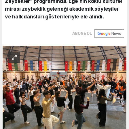
Zeybekler" programında, Ege’nin köklü kültürel
mirası zeybeklik geleneği akademik söyleşiler
ve halk dansları gösterileriyle ele alındı.
ABONE OL