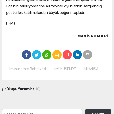
Ege’nin farklı yörelerine ait zeybek oyunlarının sergilendiği
gösteriler, katılımcılardan büyük beğeni topladı.
(İHA)
MANISA HABERİ
#Yunusemre Belediyesi
#YUNUSEMRE
#MANİSA
Okuyu Yorumları
(0)
Gonder