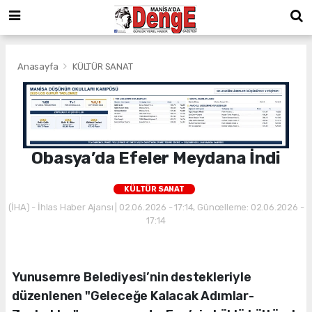
Anasayfa
KÜLTÜR SANAT
Obasya’da Efeler Meydana İndi
KÜLTÜR SANAT
(İHA) - İhlas Haber Ajansı | 02.06.2026 - 17:14, Güncelleme: 02.06.2026 -
17:14
Yunusemre Belediyesi’nin destekleriyle
düzenlenen "Geleceğe Kalacak Adımlar-