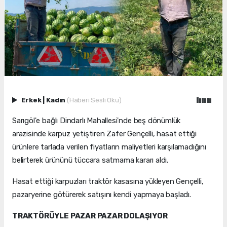
Erkek
|
Kadın
(Haberi Sesli Oku)
Sarıgöl'e bağlı Dindarlı Mahallesi'nde beş dönümlük
arazisinde karpuz yetiştiren Zafer Gençelli, hasat ettiği
ürünlere tarlada verilen fiyatların maliyetleri karşılamadığını
belirterek ürününü tüccara satmama kararı aldı.
Hasat ettiği karpuzları traktör kasasına yükleyen Gençelli,
pazaryerine götürerek satışını kendi yapmaya başladı.
TRAKTÖRÜYLE PAZAR PAZAR DOLAŞIYOR