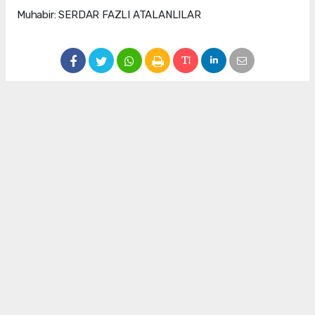
Muhabir: SERDAR FAZLI ATALANLILAR
#Manisa Futbol Kulübü
#Boluspor
Serdar Fazlı
Atalanlılar
info@manisadenge.com
Okuyu Yorumları
(0)