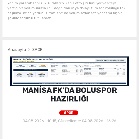
Yorum yazarak Topluluk Kuralları’nı kabul etmiş bulunuyor ve siteye
yaptığınız yorumunuzla ilgili doğrudan veya dolaylı tüm sorumluluğu tek
başınıza üstleniyorsunuz. Yazılan tüm yorumlardan site yönetimi hiçbir
şekilde sorumlu tutulamaz.
Anasayfa
SPOR
MANİSA FK'DA BOLUSPOR
HAZIRLIĞI
SPOR
04.08.2026 - 10:15, Güncelleme: 04.08.2026 - 16:26