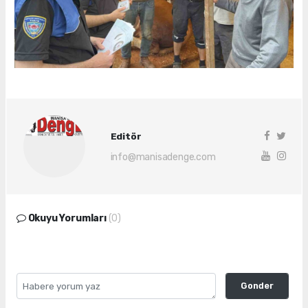
Editör
info@manisadenge.com
Okuyu Yorumları
(0)
Gonder