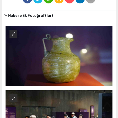
Habere Ek Fotoğraf(lar)