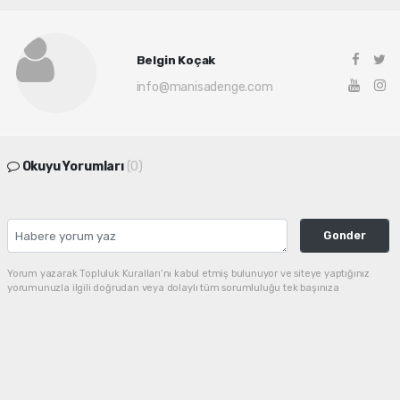
Belgin Koçak
info@manisadenge.com
Okuyu Yorumları
(0)
Gonder
Yorum yazarak Topluluk Kuralları’nı kabul etmiş bulunuyor ve siteye yaptığınız
yorumunuzla ilgili doğrudan veya dolaylı tüm sorumluluğu tek başınıza
üstleniyorsunuz. Yazılan tüm yorumlardan site yönetimi hiçbir şekilde sorumlu
tutulamaz.