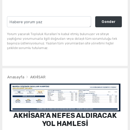
Gonder
Yorum yazarak Topluluk Kuralları’nı kabul etmiş bulunuyor ve siteye
yaptığınız yorumunuzla ilgili doğrudan veya dolaylı tüm sorumluluğu tek
başınıza üstleniyorsunuz. Yazılan tüm yorumlardan site yönetimi hiçbir
şekilde sorumlu tutulamaz.
Anasayfa
AKHİSAR
AKHİSAR'A NEFES ALDIRACAK
YOL HAMLESİ