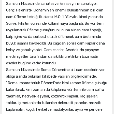
Samsun Müzesi’nde sanatseverlerin seyrine sunuluyor.
Genç Helenistik Dönemin en önemli buluşlarından biri olan
cam üfleme tekniği ilk olarak M.Ö. 1. Yüzyılın ikinci yarısında
Suriye, Filistin yöresinde kullanılmaya başlandı. Bu yöntem
uygulanarak üfleme çubuğunun ucuna alınan cam topağı,
kalıp içine ya da serbest olarak üflenerek cam üretiminde
büyük aşama kaydedildi. Bu çağdan sonra cam kaplar daha
kolay ve çabuk yapıldı. Cam eserler, Anadolu’da yaşayan
medeniyetler tarafından da sıklıkla üretilirken bazı nadir
eserler bugüne kadar korundu.
Samsun Müzesi’nde Roma Dönemi’ne ait cam eserlerin yer
aldığı alanda bulunan kitabede yapılan bilgilendirmede,
"Roma İmparatorluk Dönemi’nde kimi zaman üfleme çubuğu
kullanılarak, kimi zaman da kalıplama yöntemi ile cam sofra
takımları, hediyelik eşyalar, kozmetik kapları, ilaç şişeleri,
takılar, iç mekanlarda kullanılan dekoratif panolar, mozaik
kaplamalar, küçük heykel ve madalyonlar, ayna ve pencere