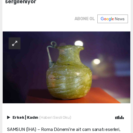
sergileniyor
ABONE OL
Erkek
|
Kadın
(Haberi Sesli Oku)
SAMSUN (İHA) – Roma Dönemi’ne ait cam sanatı eserleri,