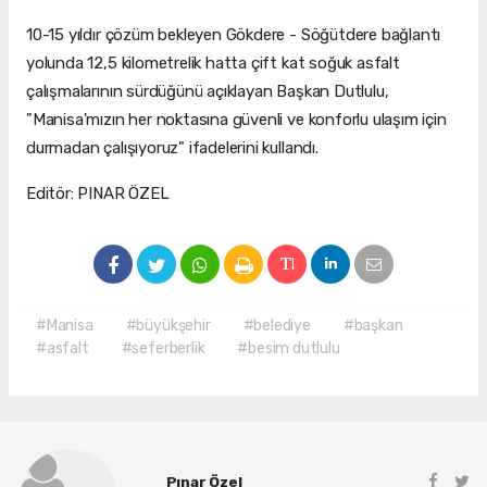
10-15 yıldır çözüm bekleyen Gökdere - Söğütdere bağlantı
yolunda 12,5 kilometrelik hatta çift kat soğuk asfalt
çalışmalarının sürdüğünü açıklayan Başkan Dutlulu,
"Manisa'mızın her noktasına güvenli ve konforlu ulaşım için
durmadan çalışıyoruz" ifadelerini kullandı.
Editör: PINAR ÖZEL
#Manisa
#büyükşehir
#belediye
#başkan
#asfalt
#seferberlik
#besim dutlulu
Pınar Özel