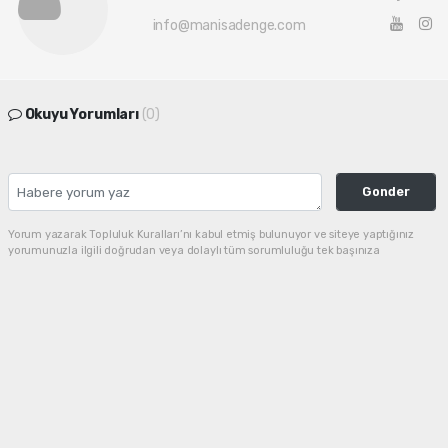
info@manisadenge.com
Okuyu Yorumları
(0)
Gonder
Yorum yazarak Topluluk Kuralları’nı kabul etmiş bulunuyor ve siteye yaptığınız
yorumunuzla ilgili doğrudan veya dolaylı tüm sorumluluğu tek başınıza
üstleniyorsunuz. Yazılan tüm yorumlardan site yönetimi hiçbir şekilde sorumlu
tutulamaz.
haber paketi
haber scripti
haber yazılımı
Tüm hakları saklı tutulmaktadır. Copyright 2026©
Haber Yazılımı :
Web Aksiyon ®