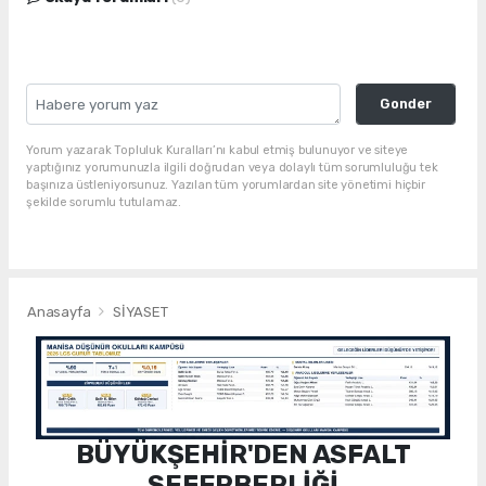
Gonder
Yorum yazarak Topluluk Kuralları’nı kabul etmiş bulunuyor ve siteye
yaptığınız yorumunuzla ilgili doğrudan veya dolaylı tüm sorumluluğu tek
başınıza üstleniyorsunuz. Yazılan tüm yorumlardan site yönetimi hiçbir
şekilde sorumlu tutulamaz.
Anasayfa
SİYASET
BÜYÜKŞEHİR'DEN ASFALT
SEFERBERLİĞİ