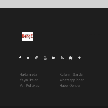
Pro-0.220
Hakkımızda
Kullanım Şartları
Yayın İlkeleri
Whatsapp İhbar
Veri Politikası
Haber Gönder