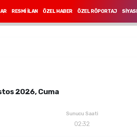
LAR
RESMİ İLAN
ÖZEL HABER
ÖZEL RÖPORTAJ
SİYAS
Mİ
stos 2026, Cuma
Sunucu Saati
02:32