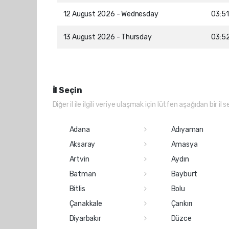
12 August 2026 - Wednesday
03:51
13 August 2026 - Thursday
03:5
İl Seçin
Diğer il ile ilgili veriye ulaşmak için lütfen aşağıdan bir il s
Adana
Adıyaman
Aksaray
Amasya
Artvin
Aydın
Batman
Bayburt
Bitlis
Bolu
Çanakkale
Çankırı
Diyarbakır
Düzce