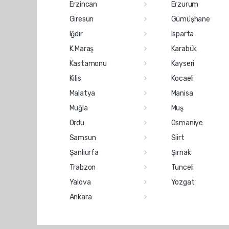
Erzincan
Erzurum
Giresun
Gümüşhane
Iğdır
Isparta
K.Maraş
Karabük
Kastamonu
Kayseri
Kilis
Kocaeli
Malatya
Manisa
Muğla
Muş
Ordu
Osmaniye
Samsun
Siirt
Şanlıurfa
Şırnak
Trabzon
Tunceli
Yalova
Yozgat
Ankara