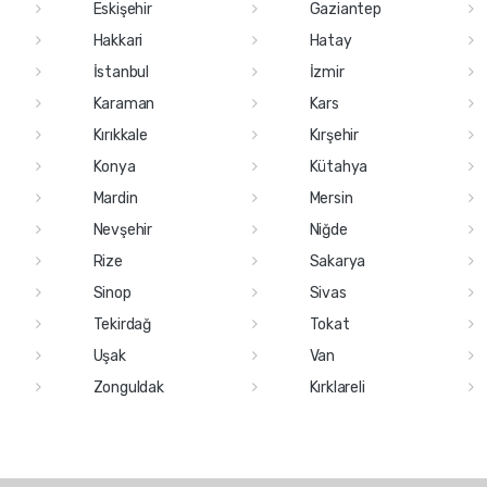
Eskişehir
Gaziantep
Hakkari
Hatay
İstanbul
İzmir
Karaman
Kars
Kırıkkale
Kırşehir
Konya
Kütahya
Mardin
Mersin
Nevşehir
Niğde
Rize
Sakarya
Sinop
Sivas
Tekirdağ
Tokat
Uşak
Van
Zonguldak
Kırklareli