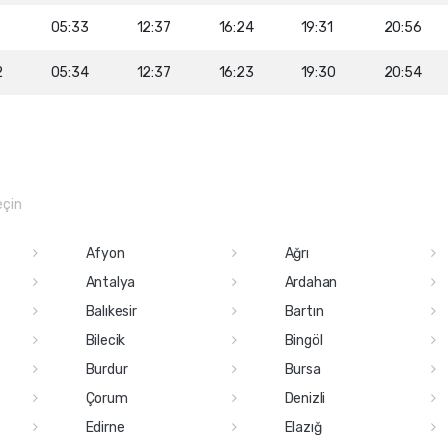
05:33
12:37
16:24
19:31
20:56
2
05:34
12:37
16:23
19:30
20:54
eçin
Afyon
Ağrı
Antalya
Ardahan
Balıkesir
Bartın
Bilecik
Bingöl
Burdur
Bursa
Çorum
Denizli
Edirne
Elazığ