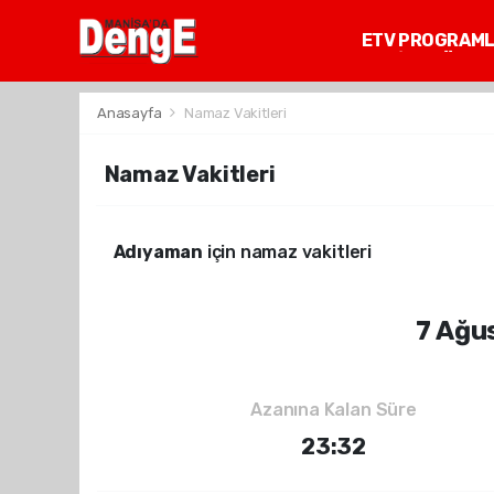
ETV PROGRAM
MANİSA GÜNDE
Anasayfa
Namaz Vakitleri
Namaz Vakitleri
Adıyaman
için namaz vakitleri
7 Ağu
Azanına Kalan Süre
23:32