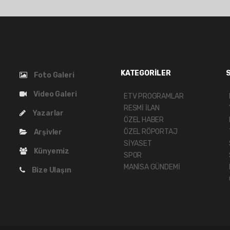
KATEGORİLER
Foto Galeri
Video Galeri
ETV PROGRAMLAR
RESMİ İLAN
Yazarlar
ÖZEL HABER
ÖZEL RÖPORTAJ
Arşivler
SİYASET
Künyemiz
SPOR
MANİSA GÜNDEMİ
Bize Ulaşın