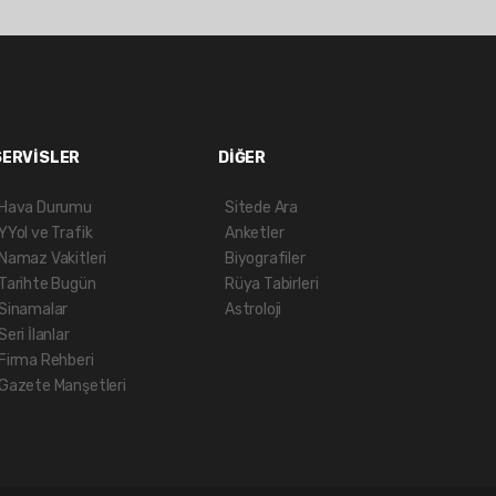
SERVİSLER
DİĞER
Hava Durumu
Sitede Ara
YYol ve Trafik
Anketler
Namaz Vakitleri
Biyografiler
Tarihte Bugün
Rüya Tabirleri
Sinamalar
Astroloji
Seri İlanlar
Firma Rehberi
Gazete Manşetleri