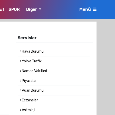
ET
SPOR
Diğer
Menü
Servisler
Hava Durumu
Yol ve Trafik
Namaz Vakitleri
Piyasalar
Puan Durumu
Eczaneler
Astroloji