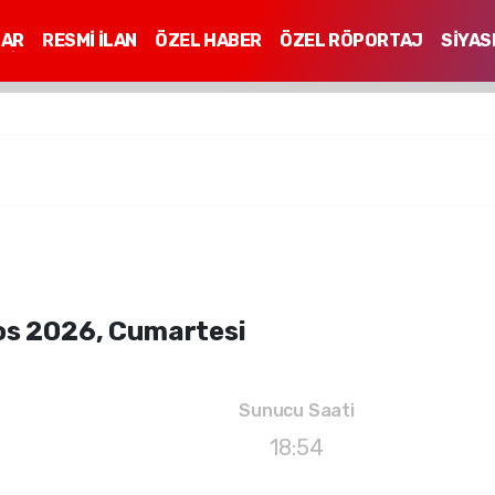
LAR
RESMİ İLAN
ÖZEL HABER
ÖZEL RÖPORTAJ
SİYAS
Mİ
os 2026, Cumartesi
Sunucu Saati
18:54