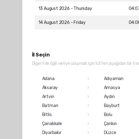
13 August 2026 - Thursday
04:0
14 August 2026 - Friday
04:0
İl Seçin
Diğer il ile ilgili veriye ulaşmak için lütfen aşağıdan bir il s
Adana
Adıyaman
Aksaray
Amasya
Artvin
Aydın
Batman
Bayburt
Bitlis
Bolu
Çanakkale
Çankırı
Diyarbakır
Düzce