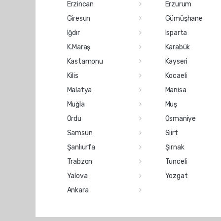
Erzincan
Erzurum
Giresun
Gümüşhane
Iğdır
Isparta
K.Maraş
Karabük
Kastamonu
Kayseri
Kilis
Kocaeli
Malatya
Manisa
Muğla
Muş
Ordu
Osmaniye
Samsun
Siirt
Şanlıurfa
Şırnak
Trabzon
Tunceli
Yalova
Yozgat
Ankara