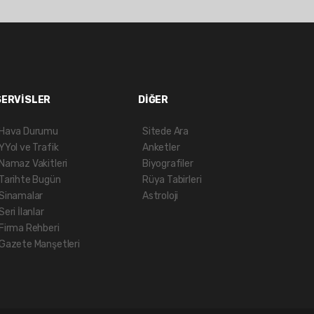
SERVİSLER
DİĞER
Hava Durumu
Sitede Ara
YYol ve Trafik
Anketler
Namaz Vakitleri
Biyografiler
Tarihte Bugün
Rüya Tabirleri
Sinamalar
Astroloji
Seri İlanlar
Firma Rehberi
Gazete Manşetleri