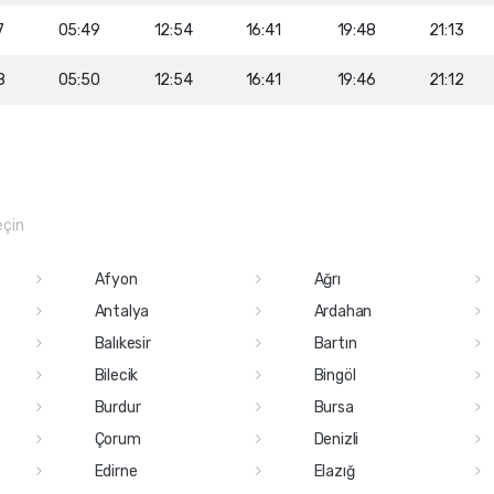
7
05:49
12:54
16:41
19:48
21:13
8
05:50
12:54
16:41
19:46
21:12
eçin
Afyon
Ağrı
Antalya
Ardahan
Balıkesir
Bartın
Bilecik
Bingöl
Burdur
Bursa
Çorum
Denizli
Edirne
Elazığ