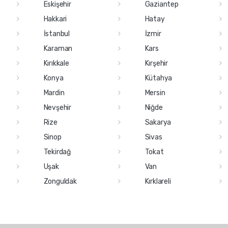
Eskişehir
Gaziantep
Hakkari
Hatay
İstanbul
İzmir
Karaman
Kars
Kırıkkale
Kırşehir
Konya
Kütahya
Mardin
Mersin
Nevşehir
Niğde
Rize
Sakarya
Sinop
Sivas
Tekirdağ
Tokat
Uşak
Van
Zonguldak
Kırklareli