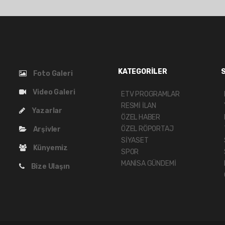
KATEGORİLER
Foto Galeri
Video Galeri
ETV PROGRAMLAR
RESMİ İLAN
Yazarlar
ÖZEL HABER
ÖZEL RÖPORTAJ
Arşivler
SİYASET
Künyemiz
SPOR
MANİSA GÜNDEMİ
Bize Ulaşın