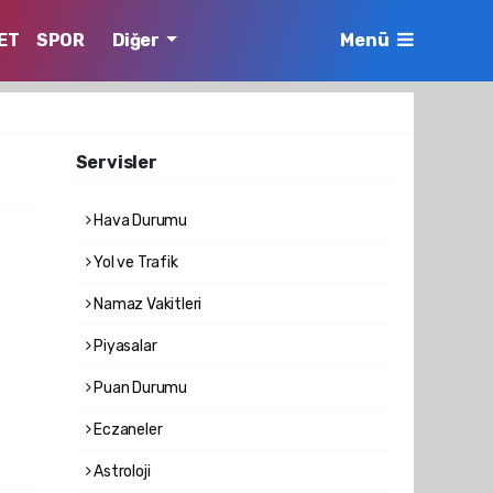
ET
SPOR
Diğer
Menü
Servisler
Hava Durumu
Yol ve Trafik
Namaz Vakitleri
Piyasalar
Puan Durumu
Eczaneler
Astroloji