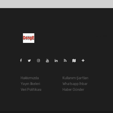
Pro-0.168
Hakkımızda
Kullanım Şartları
Yayın İlkeleri
Whatsapp İhbar
Veri Politikası
Haber Gönder