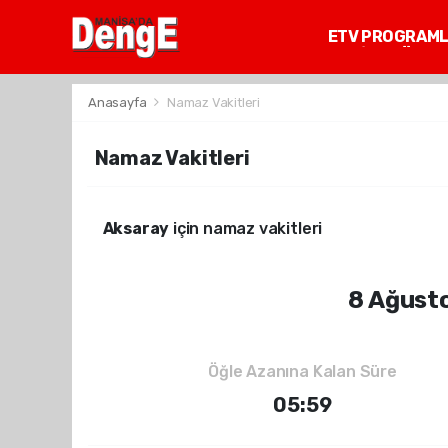
ETV PROGRAM
MANİSA GÜNDE
Anasayfa
Namaz Vakitleri
Namaz Vakitleri
Aksaray
için namaz vakitleri
8 Ağust
Öğle Azanına Kalan Süre
05:59