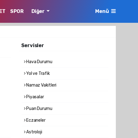
ET
SPOR
Diğer
Menü
Servisler
Hava Durumu
Yol ve Trafik
Namaz Vakitleri
Piyasalar
Puan Durumu
Eczaneler
Astroloji