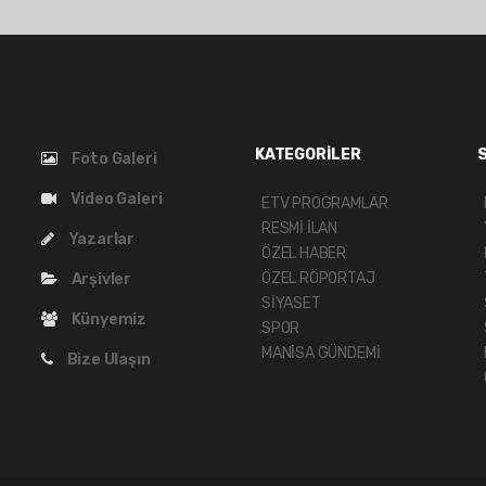
KATEGORİLER
Foto Galeri
Video Galeri
ETV PROGRAMLAR
RESMİ İLAN
Yazarlar
ÖZEL HABER
ÖZEL RÖPORTAJ
Arşivler
SİYASET
Künyemiz
SPOR
MANİSA GÜNDEMİ
Bize Ulaşın