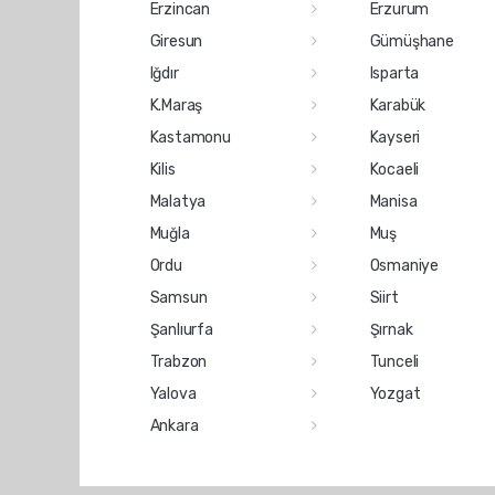
Erzincan
Erzurum
Giresun
Gümüşhane
Iğdır
Isparta
K.Maraş
Karabük
Kastamonu
Kayseri
Kilis
Kocaeli
Malatya
Manisa
Muğla
Muş
Ordu
Osmaniye
Samsun
Siirt
Şanlıurfa
Şırnak
Trabzon
Tunceli
Yalova
Yozgat
Ankara