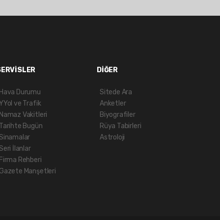
SERVİSLER
DİĞER
Hava Durumu
Sitede Ara
YYol ve Trafik
Anketler
Namaz Vakitleri
Biyografiler
Tarihte Bugün
Rüya Tabirleri
Sinamalar
Astroloji
Seri İlanlar
Firma Rehberi
Gazete Manşetleri