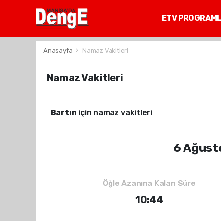
ETV PROGRAM
MANİSA GÜNDE
Anasayfa
Namaz Vakitleri
Namaz Vakitleri
Bartın
için namaz vakitleri
6 Ağust
Öğle Azanına Kalan Süre
10:44