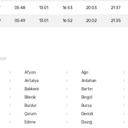
7
05:48
13:01
16:53
20:03
21:37
9
05:49
13:01
16:52
20:02
21:35
eçin
Afyon
Ağrı
Antalya
Ardahan
Balıkesir
Bartın
Bilecik
Bingöl
Burdur
Bursa
Çorum
Denizli
Edirne
Elazığ