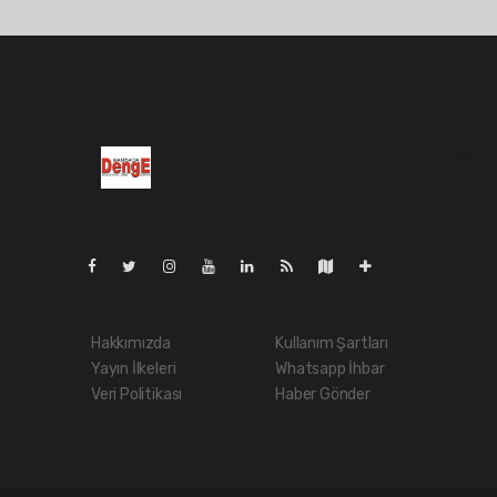
Pro-0.139
Hakkımızda
Kullanım Şartları
Yayın İlkeleri
Whatsapp İhbar
Veri Politikası
Haber Gönder