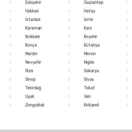
Eskişehir
Gaziantep
Hakkari
Hatay
İstanbul
İzmir
Karaman
Kars
Kırıkkale
Kırşehir
Konya
Kütahya
Mardin
Mersin
Nevşehir
Niğde
Rize
Sakarya
Sinop
Sivas
Tekirdağ
Tokat
Uşak
Van
Zonguldak
Kırklareli