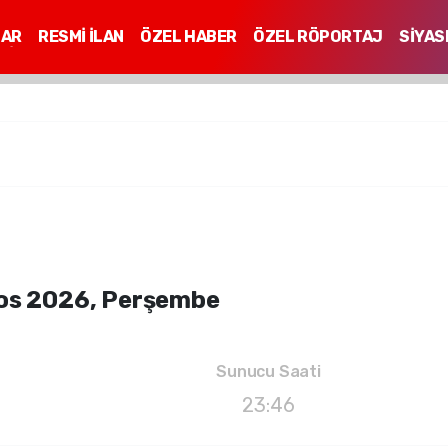
LAR
RESMİ İLAN
ÖZEL HABER
ÖZEL RÖPORTAJ
SİYAS
Mİ
os 2026, Perşembe
Sunucu Saati
23:46