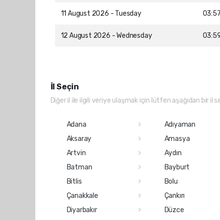
11 August 2026 - Tuesday
03:5
12 August 2026 - Wednesday
03:5
İl Seçin
Diğer il ile ilgili veriye ulaşmak için lütfen aşağıdan bir il s
Adana
Adıyaman
Aksaray
Amasya
Artvin
Aydın
Batman
Bayburt
Bitlis
Bolu
Çanakkale
Çankırı
Diyarbakır
Düzce