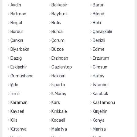
Aydın
Balıkesir
Bartın
Batman
Bayburt
Bilecik
Bingöl
Bitlis
Bolu
Burdur
Bursa
Çanakkale
Çankırı
Çorum
Denizli
Diyarbakır
Düzce
Edirne
Elazığ
Erzincan
Erzurum
Eskişehir
Gaziantep
Giresun
Gümüşhane
Hakkari
Hatay
Iğdır
Isparta
İstanbul
İzmir
K.Maraş
Karabük
Karaman
Kars
Kastamonu
Kayseri
Kırıkkale
Kırşehir
Kilis
Kocaeli
Konya
Kütahya
Malatya
Manisa