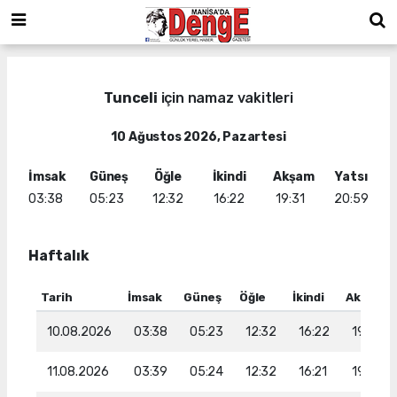
Tunceli
için namaz vakitleri
10 Ağustos 2026, Pazartesi
İmsak
Güneş
Öğle
İkindi
Akşam
Yatsı
03:38
05:23
12:32
16:22
19:31
20:59
Haftalık
Tarih
İmsak
Güneş
Öğle
İkindi
Akşam
10.08.2026
03:38
05:23
12:32
16:22
19:31
11.08.2026
03:39
05:24
12:32
16:21
19:29