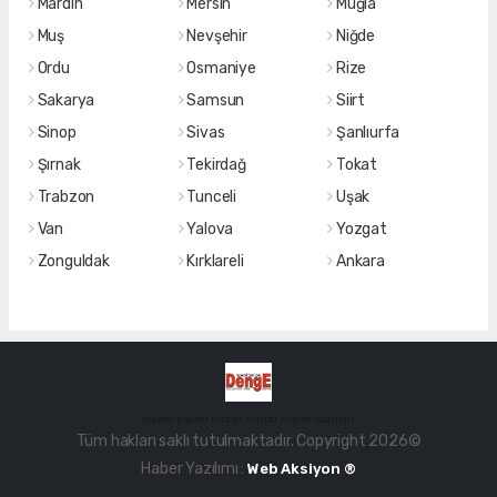
Mardin
Mersin
Muğla
Muş
Nevşehir
Niğde
Ordu
Osmaniye
Rize
Sakarya
Samsun
Siirt
Sinop
Sivas
Şanlıurfa
Şırnak
Tekirdağ
Tokat
Trabzon
Tunceli
Uşak
Van
Yalova
Yozgat
Zonguldak
Kırklareli
Ankara
haber paketi
haber scripti
haber yazılımı
Tüm hakları saklı tutulmaktadır. Copyright 2026©
Haber Yazılımı :
Web Aksiyon ®