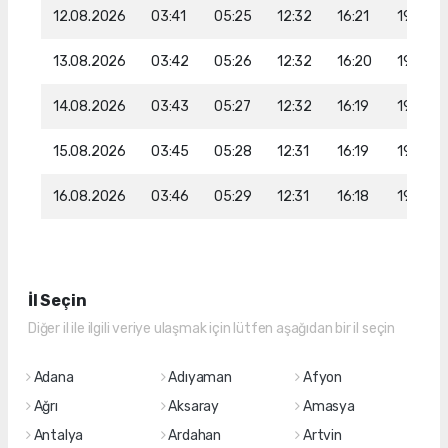
12.08.2026
03:41
05:25
12:32
16:21
19:28
13.08.2026
03:42
05:26
12:32
16:20
19:27
14.08.2026
03:43
05:27
12:32
16:19
19:26
15.08.2026
03:45
05:28
12:31
16:19
19:24
16.08.2026
03:46
05:29
12:31
16:18
19:23
İl Seçin
Diğer il ile ilgili veriye ulaşmak için lütfen aşağıdan bir il seçin
Adana
Adıyaman
Afyon
Ağrı
Aksaray
Amasya
Antalya
Ardahan
Artvin