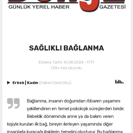
SAĞLIKLI BAĞLANMA
Ekleme Tarihi: 16.08.2024 - 17:17
728+ kez okundu.
Erkek
|
Kadın
(Haberi Sesli Oku)
Bağlanma, insanın doğumdan itibaren yaşamını
şekillendiren en temel psikolojik süreçlerden biridir.
Bebeklik döneminde anne ya da bakım veren
kişiyle kurulan ilk bağ, bireyin ilerleyen yaşamında diğer
insanlarla kuracağı ilişkilerin temelini oluşturur. Bu bağlanma