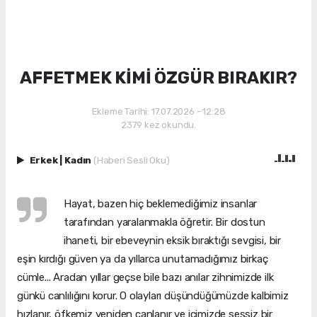
AFFETMEK KİMİ ÖZGÜR BIRAKIR?
Ekleme Tarihi: 17.07.2026 - 12:28
2379 kez okundu.
Erkek
|
Kadın
(Haberi Sesli Oku)
Hayat, bazen hiç beklemediğimiz insanlar
tarafından yaralanmakla öğretir. Bir dostun
ihaneti, bir ebeveynin eksik bıraktığı sevgisi, bir
eşin kırdığı güven ya da yıllarca unutamadığımız birkaç
cümle... Aradan yıllar geçse bile bazı anılar zihnimizde ilk
günkü canlılığını korur. O olayları düşündüğümüzde kalbimiz
hızlanır, öfkemiz yeniden canlanır ve içimizde sessiz bir