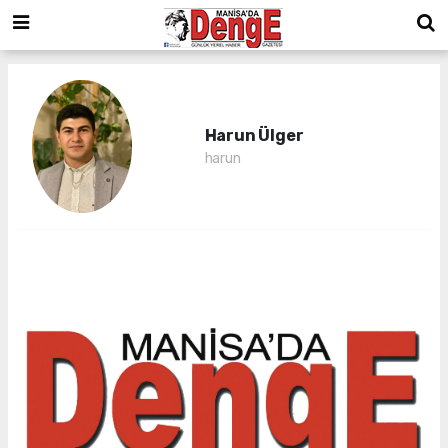
Harun Ülger
harun