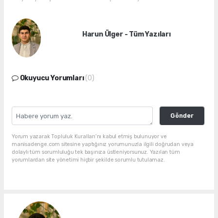
Harun Ülger - Tüm Yazıları
Okuyucu Yorumları
(0)
Gönder
Yorum yazarak Topluluk Kuralları’nı kabul etmiş bulunuyor ve
manisadenge.com sitesine yaptığınız yorumunuzla ilgili doğrudan veya
dolaylı tüm sorumluluğu tek başınıza üstleniyorsunuz. Yazılan tüm
yorumlardan site yönetimi hiçbir şekilde sorumlu tutulamaz.