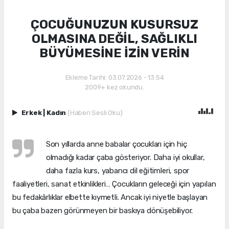
ÇOCUĞUNUZUN KUSURSUZ
OLMASINA DEĞİL, SAĞLIKLI
BÜYÜMESİNE İZİN VERİN
Ekleme Tarihi: 03.07.2026 - 13:54
2009+ kez okundu.
Erkek
|
Kadın
(Haberi Sesli Oku)
Son yıllarda anne babalar çocukları için hiç
olmadığı kadar çaba gösteriyor. Daha iyi okullar,
daha fazla kurs, yabancı dil eğitimleri, spor
faaliyetleri, sanat etkinlikleri… Çocukların geleceği için yapılan
bu fedakârlıklar elbette kıymetli. Ancak iyi niyetle başlayan
bu çaba bazen görünmeyen bir baskıya dönüşebiliyor.