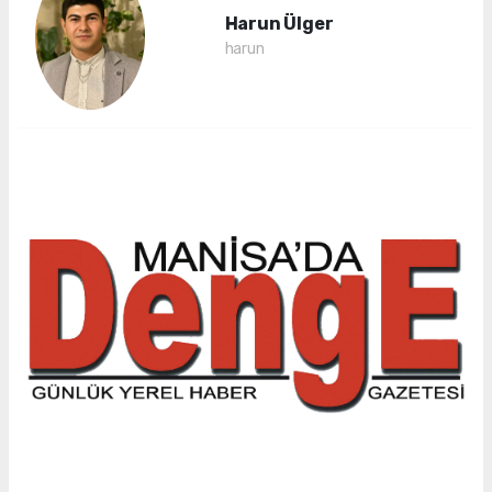
Harun Ülger
harun