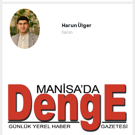
Harun Ülger
harun