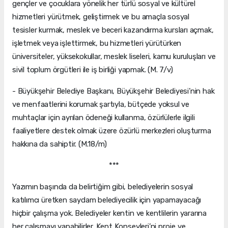
gençler ve çocuklara yönelik her türlü sosyal ve kültürel
hizmetleri yürütmek, geliştirmek ve bu amaçla sosyal
tesisler kurmak, meslek ve beceri kazandırma kursları açmak,
işletmek veya işlettirmek, bu hizmetleri yürütürken
üniversiteler, yüksekokullar, meslek liseleri, kamu kuruluşları ve
sivil toplum örgütleri ile iş birliği yapmak. (M. 7/v)
- Büyükşehir Belediye Başkanı, Büyükşehir Belediyesi’nin hak
ve menfaatlerini korumak şartıyla, bütçede yoksul ve
muhtaçlar için ayrılan ödeneği kullanma, özürlülerle ilgili
faaliyetlere destek olmak üzere özürlü merkezleri oluşturma
hakkına da sahiptir. (M.18/m)
***
Yazımın başında da belirtiğim gibi, belediyelerin sosyal
katılımcı üretken saydam belediyecilik için yapamayacağı
hiçbir çalışma yok. Belediyeler kentin ve kentlilerin yararına
her çalışmayı yapabilirler. Kent Konseyleri’ni proje ve