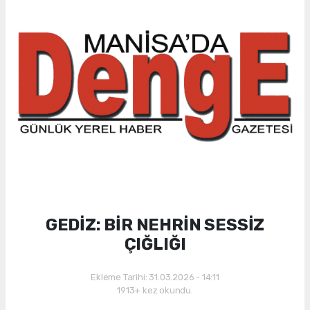
GEDİZ: BİR NEHRİN SESSİZ
ÇIĞLIĞI
Ekleme Tarihi: 31.03.2026 - 14:11
1913+ kez okundu.