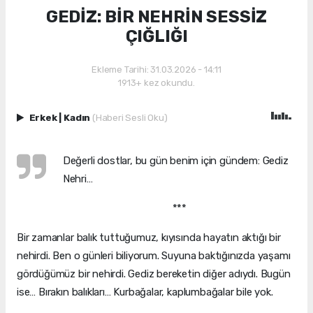
GEDİZ: BİR NEHRİN SESSİZ
ÇIĞLIĞI
Ekleme Tarihi: 31.03.2026 - 14:11
1913+ kez okundu.
Erkek
|
Kadın
(Haberi Sesli Oku)
Değerli dostlar, bu gün benim için gündem: Gediz
Nehri…
***
Bir zamanlar balık tuttuğumuz, kıyısında hayatın aktığı bir
nehirdi. Ben o günleri biliyorum. Suyuna baktığınızda yaşamı
gördüğümüz bir nehirdi. Gediz bereketin diğer adıydı. Bugün
ise… Bırakın balıkları… Kurbağalar, kaplumbağalar bile yok.