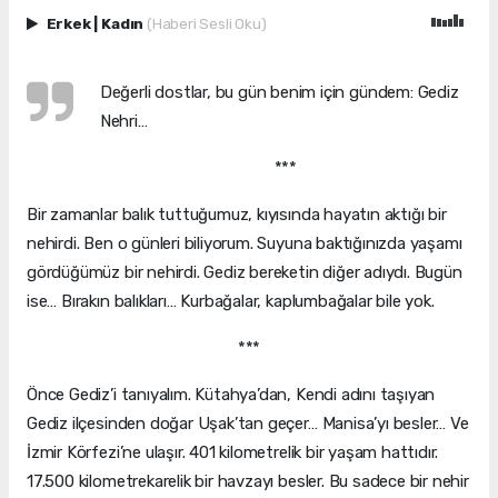
Erkek
|
Kadın
(Haberi Sesli Oku)
Değerli dostlar, bu gün benim için gündem: Gediz
Nehri…
***
Bir zamanlar balık tuttuğumuz, kıyısında hayatın aktığı bir
nehirdi. Ben o günleri biliyorum. Suyuna baktığınızda yaşamı
gördüğümüz bir nehirdi. Gediz bereketin diğer adıydı. Bugün
ise… Bırakın balıkları… Kurbağalar, kaplumbağalar bile yok.
***
Önce Gediz’i tanıyalım. Kütahya’dan, Kendi adını taşıyan
Gediz ilçesinden doğar Uşak’tan geçer… Manisa’yı besler… Ve
İzmir Körfezi’ne ulaşır. 401 kilometrelik bir yaşam hattıdır.
17.500 kilometrekarelik bir havzayı besler. Bu sadece bir nehir