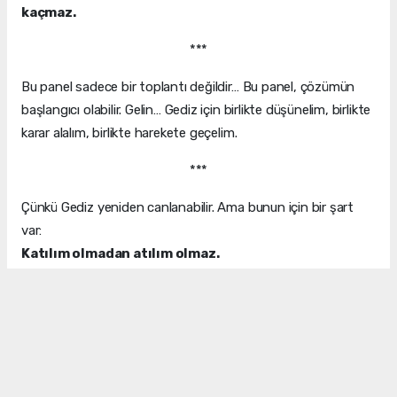
kaçmaz.
***
Bu panel sadece bir toplantı değildir… Bu panel, çözümün
başlangıcı olabilir. Gelin… Gediz için birlikte düşünelim, birlikte
karar alalım, birlikte harekete geçelim.
***
Çünkü Gediz yeniden canlanabilir. Ama bunun için bir şart
var:
Katılım olmadan atılım olmaz.
Katılım olmadan çözüm olmaz.
Önce ortak akıl, sonra ortak çalışma gerekiyor.
MAZERET ÜRETMEYELİM MARİFET GÖSTERELİM.