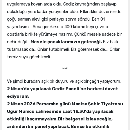
uygulamaya koyanlarda oldu. Gediz kaynağından başlayıp
döküldüğü yere kadar yürüyenler oldu. Etkinlikler düzenlendi,
çoğu saman alevi gibi parlayıp sonra söndü. Ben 81
yaşındayım… Ama gerekirse o 400 kilometreyi çevreci
dostlarla birlikte yürümeye hazırım. Çünkü mesele sadece bir
nehir değil…
Mesele çocuklarımızın geleceği.
Biz balık
tutamasak da… Onlar tutabilmeli. Biz göremesek de… Onlar
temiz suyu görebilmeli.
***
Ve şimdi buradan açık bir duyuru ve açık bir çağrı yapıyorum:
2 Nisan’da yapılacak Gediz Paneli’ne herkesi davet
ediyorum.
2 Nisan 2026 Perşembe günü Manisa Şehir Tiyatrosu
Uğur Mumcu sahnesinde saat 18.30'da yapılacak
etkinliği kaçırmayalım. Bir belgesel izleyeceğiz,
ardından bir panel yapılacak. Bence bu etkinlik