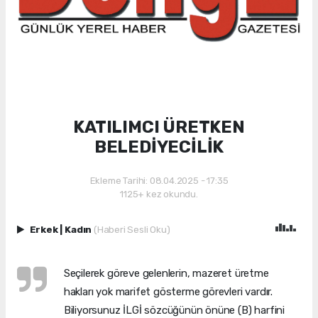
KATILIMCI ÜRETKEN
BELEDİYECİLİK
Ekleme Tarihi: 08.04.2025 - 17:35
1125+ kez okundu.
Erkek
|
Kadın
(Haberi Sesli Oku)
Seçilerek göreve gelenlerin, mazeret üretme
hakları yok marifet gösterme görevleri vardır.
Biliyorsunuz İLGİ sözcüğünün önüne (B) harfini