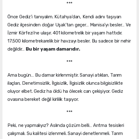
***
Önce Gediz’i tanıyalım. Kütahya’dan, Kendi adını taşıyan
Gediz ilçesinden doğar Uşak’tan geçer… Manisa’yı besler… Ve
İzmir Körfezi’ne ulaşır. 401 kilometrelik bir yaşam hattıdır.
17.500 kilometrekarelik bir havzayı besler. Bu sadece bir nehir
değildir…
Bu bir yaşam damarıdır.
***
Ama bugün… Bu damar kirlenmiştir. Sanayi atıkları, Tarım
ilaçları, Denetimsizlik, İlgisizlik, İlgisizlik olunca bilgisizlikte
oluyor elbet. Gediz ha öldü ha ölecek can çekişiyor. Gediz
ovasına bereket değil kirlilik taşıyor.
***
Peki, ne yapmalıyız? Aslında çözüm belli… Arıtma tesisleri
çalışmalı. Su kalitesi izlenmeli. Sanayi denetlenmeli. Tarım