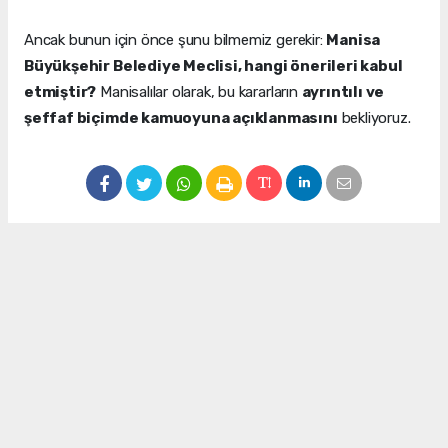
Ancak bunun için önce şunu bilmemiz gerekir:
Manisa
Büyükşehir Belediye Meclisi, hangi önerileri kabul
etmiştir?
Manisalılar olarak, bu kararların
ayrıntılı ve
şeffaf biçimde kamuoyuna açıklanmasını
bekliyoruz.
Yazıya ifade bırak !
Bu yazıya hiç ifade kullanılmamış ilk ifadeyi siz kullanın.
Mustafa PALA - Tüm Yazıları