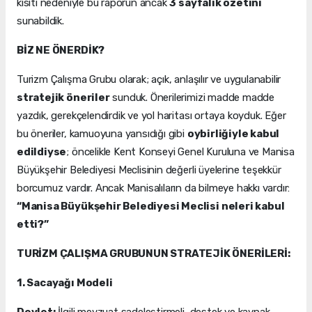
kısıtı nedeniyle bu raporun ancak
3 sayfalık özetini
sunabildik.
BİZ NE ÖNERDİK?
Turizm Çalışma Grubu olarak; açık, anlaşılır ve uygulanabilir
stratejik öneriler
sunduk. Önerilerimizi madde madde
yazdık, gerekçelendirdik ve yol haritası ortaya koyduk. Eğer
bu öneriler, kamuoyuna yansıdığı gibi
oybirliğiyle kabul
edildiyse
; öncelikle Kent Konseyi Genel Kuruluna ve Manisa
Büyükşehir Belediyesi Meclisinin değerli üyelerine teşekkür
borcumuz vardır. Ancak Manisalıların da bilmeye hakkı vardır:
“Manisa Büyükşehir Belediyesi Meclisi neleri kabul
etti?”
TURİZM ÇALIŞMA GRUBUNUN STRATEJİK ÖNERİLERİ:
1. Sacayağı Modeli