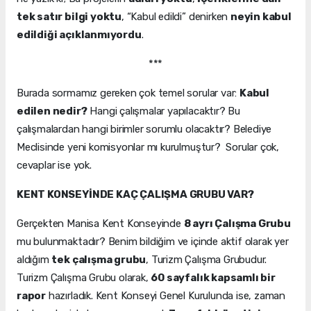
tek satır bilgi yoktu
, “Kabul edildi” denirken
neyin kabul
edildiği açıklanmıyordu
.
***
Burada sormamız gereken çok temel sorular var:
Kabul
edilen nedir?
Hangi çalışmalar yapılacaktır? Bu
çalışmalardan hangi birimler sorumlu olacaktır? Belediye
Meclisinde yeni komisyonlar mı kurulmuştur? Sorular çok,
cevaplar ise yok.
KENT KONSEYİNDE KAÇ ÇALIŞMA GRUBU VAR?
Gerçekten Manisa Kent Konseyinde
8 ayrı Çalışma Grubu
mu bulunmaktadır? Benim bildiğim ve içinde aktif olarak yer
aldığım
tek çalışma grubu
, Turizm Çalışma Grubudur.
Turizm Çalışma Grubu olarak,
60 sayfalık kapsamlı bir
rapor
hazırladık. Kent Konseyi Genel Kurulunda ise, zaman