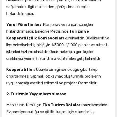
Devlet:
İlgili mevzuat sadeleştirmeli, destek ve kaynak
sağlamalıdır. İlgili dairelerden görüş alma süreçleri
hızlandırılmalıdır.
Yerel Yönetimler:
Plan onay ve ruhsat süreçleri
hızlandırılmalıdır. Belediye Meclisinde
Turizm ve
Kooperatifçilik Komisyonları
kurulmalıdır. Büyükşehir ve
ilçe belediyeleri iş birliğiyle 1/5000–1/1000 planlar ve ruhsat
işlemleri hızlandırılmalıdır. Gecikmeler için gerekçeler
üretilmesi yerine, hızlandırma yöntemleri geliştirilmelidir.
Kooperatifler:
Obayla örneğinde olduğu gibi, Talep
örgütlenmesi yapmalı, öz kaynak oluşturmalı, projelerin
uygulanacağı arazileri edinmeli ve projeler üretmelidir.
2. Turizmin Yaygınlaştırılması:
Manisa’nın tümü için
Eko Turizm Rotaları
hazırlanmalıdır.
Ev pansiyonculuğu ve çiftlik turizmi için standartlar