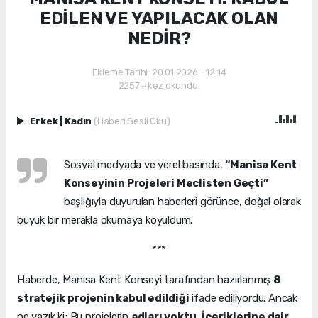
EDİLEN VE YAPILACAK OLAN
NEDİR?
Ekleme Tarihi: 20.01.2026 - 12:14
2257+ kez okundu.
Erkek
|
Kadın
(Haberi Sesli Oku)
Sosyal medyada ve yerel basında,
“Manisa Kent
Konseyinin Projeleri Meclisten Geçti”
başlığıyla duyurulan haberleri görünce, doğal olarak
büyük bir merakla okumaya koyuldum.
***
Haberde, Manisa Kent Konseyi tarafından hazırlanmış
8
stratejik projenin kabul edildiği
ifade ediliyordu. Ancak
ne yazık ki; Bu projelerin
adları yoktu
,
İçeriklerine dair