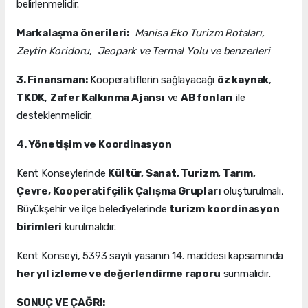
belirlenmelidir.
Markalaşma önerileri:
Manisa Eko Turizm Rotaları,
Zeytin Koridoru
,
Jeopark ve Termal Yolu ve benzerleri
3. Finansman:
Kooperatiflerin sağlayacağı
öz kaynak
,
TKDK
,
Zafer Kalkınma Ajansı
ve
AB fonları
ile
desteklenmelidir.
4. Yönetişim ve Koordinasyon
Kent Konseylerinde
Kültür, Sanat, Turizm, Tarım,
Çevre, Kooperatifçilik Çalışma Grupları
oluşturulmalı,
Büyükşehir ve ilçe belediyelerinde
turizm koordinasyon
birimleri
kurulmalıdır.
Kent Konseyi, 5393 sayılı yasanın 14. maddesi kapsamında
her yıl izleme ve değerlendirme raporu
sunmalıdır.
SONUÇ VE ÇAĞRI: