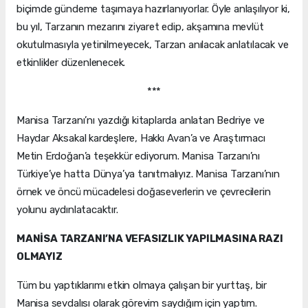
biçimde gündeme taşımaya hazırlanıyorlar. Öyle anlaşılıyor ki,
bu yıl, Tarzanın mezarını ziyaret edip, akşamına mevlüt
okutulmasıyla yetinilmeyecek, Tarzan anılacak anlatılacak ve
etkinlikler düzenlenecek.
***
Manisa Tarzanı’nı yazdığı kitaplarda anlatan Bedriye ve
Haydar Aksakal kardeşlere, Hakkı Avan’a ve Araştırmacı
Metin Erdoğan’a teşekkür ediyorum. Manisa Tarzanı’nı
Türkiye’ye hatta Dünya’ya tanıtmalıyız. Manisa Tarzanı’nın
örnek ve öncü mücadelesi doğaseverlerin ve çevrecilerin
yolunu aydınlatacaktır.
MANİSA TARZANI’NA VEFASIZLIK YAPILMASINA RAZI
OLMAYIZ
Tüm bu yaptıklarımı etkin olmaya çalışan bir yurttaş, bir
Manisa sevdalısı olarak görevim saydığım için yaptım.