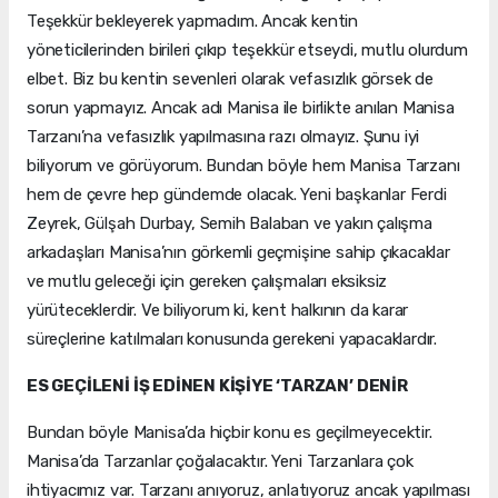
Teşekkür bekleyerek yapmadım. Ancak kentin
yöneticilerinden birileri çıkıp teşekkür etseydi, mutlu olurdum
elbet. Biz bu kentin sevenleri olarak vefasızlık görsek de
sorun yapmayız. Ancak adı Manisa ile birlikte anılan Manisa
Tarzanı’na vefasızlık yapılmasına razı olmayız. Şunu iyi
biliyorum ve görüyorum. Bundan böyle hem Manisa Tarzanı
hem de çevre hep gündemde olacak. Yeni başkanlar Ferdi
Zeyrek, Gülşah Durbay, Semih Balaban ve yakın çalışma
arkadaşları Manisa’nın görkemli geçmişine sahip çıkacaklar
ve mutlu geleceği için gereken çalışmaları eksiksiz
yürüteceklerdir. Ve biliyorum ki, kent halkının da karar
süreçlerine katılmaları konusunda gerekeni yapacaklardır.
ES GEÇİLENİ İŞ EDİNEN KİŞİYE ‘TARZAN’ DENİR
Bundan böyle Manisa’da hiçbir konu es geçilmeyecektir.
Manisa’da Tarzanlar çoğalacaktır. Yeni Tarzanlara çok
ihtiyacımız var. Tarzanı anıyoruz, anlatıyoruz ancak yapılması