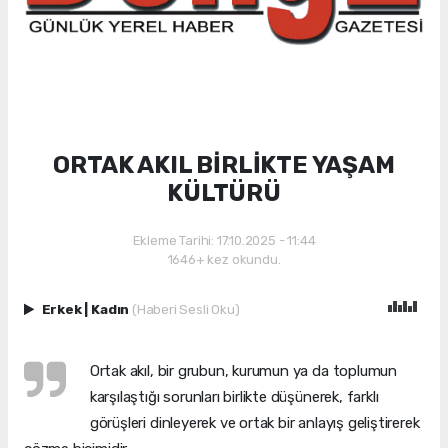
ORTAK AKIL BİRLİKTE YAŞAM
KÜLTÜRÜ
Ekleme Tarihi: 17.10.2025 - 11:44
1646+ kez okundu.
Erkek
|
Kadın
(Haberi Sesli Oku)
Ortak akıl, bir grubun, kurumun ya da toplumun
karşılaştığı sorunları birlikte düşünerek, farklı
görüşleri dinleyerek ve ortak bir anlayış geliştirerek