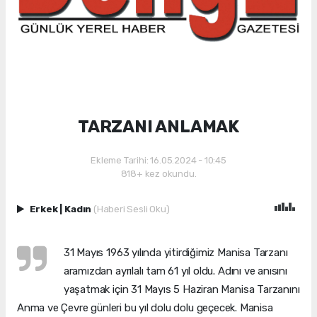
TARZANI ANLAMAK
Ekleme Tarihi: 16.05.2024 - 10:45
818+ kez okundu.
Erkek
|
Kadın
(Haberi Sesli Oku)
31 Mayıs 1963 yılında yitirdiğimiz Manisa Tarzanı
aramızdan ayrılalı tam 61 yıl oldu. Adını ve anısını
yaşatmak için 31 Mayıs 5 Haziran Manisa Tarzanını
Anma ve Çevre günleri bu yıl dolu dolu geçecek. Manisa