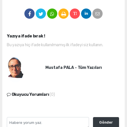
Yazıya ifade bırak !
Bu yazıya hiç ifade kullanılmamış ilk ifadeyi siz kullanın.
Mustafa PALA - Tüm Yazıları
Okuyucu Yorumları
(0)
Gönder