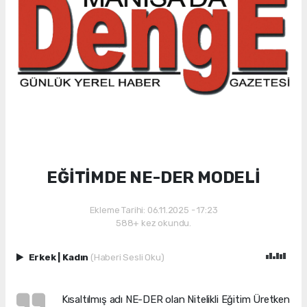
EĞİTİMDE NE-DER MODELİ
Ekleme Tarihi: 06.11.2025 - 17:23
588+ kez okundu.
Erkek
|
Kadın
(Haberi Sesli Oku)
Kısaltılmış adı NE-DER olan Nitelikli Eğitim Üretken