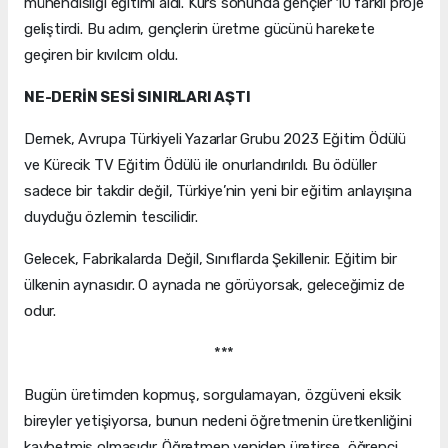
mühendisliği eğitimi aldı. Kurs sonunda gençler 10 farklı proje
geliştirdi. Bu adım, gençlerin üretme gücünü harekete
geçiren bir kıvılcım oldu.
NE-DERİN SESİ SINIRLARI AŞTI
Dernek, Avrupa Türkiyeli Yazarlar Grubu 2023 Eğitim Ödülü
ve Kürecik TV Eğitim Ödülü ile onurlandırıldı. Bu ödüller
sadece bir takdir değil, Türkiye’nin yeni bir eğitim anlayışına
duyduğu özlemin tescilidir.
Gelecek, Fabrikalarda Değil, Sınıflarda Şekillenir. Eğitim bir
ülkenin aynasıdır. O aynada ne görüyorsak, geleceğimiz de
odur.
***
Bugün üretimden kopmuş, sorgulamayan, özgüveni eksik
bireyler yetişiyorsa, bunun nedeni öğretmenin üretkenliğini
kaybetmiş olmasıdır. Öğretmen yeniden üretirse, öğrenci