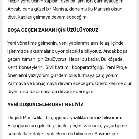
Hiçbir yöneticinin kapısını özel bir işim için çalmayacağım.
Ancak, daha güzel bir Manisa, daha mutlu Manisalı olsun
diye, kapıları çalmaya devam edeceğim.
BOŞA GEÇEN ZAMAN İÇİN ÜZÜLÜYORUZ
Yeni yönetime gelmenin, yeni yapılanmaların telaşı içinde
işlerimizde aksamalar oluyor olacakta biliyoruz. Ancak boşa
geçen zaman için üzülüyoruz. Hepsi bu kadar. Bu köşede,
Kent Konseylerini, Sivil Katılımı, Kooperatifçiliği, Yeni Proje
önerilerini yazıyorum gündem oluşturmaya çalışıyorum.
Yazmaya ve konuşmaya devam edeceğim. Önerdiklerime olur
diyen olsa da olmasa da devam edeceğim.
YENİ DÜŞÜNCELER ÜRETMELİYİZ
Değerli Manisalılar, birçoğunuz yazılıklardasınız biliyorum.
Birçoğunuzun gelenle gidenle, geçen zamanla, yaşadığımız
sorunlarla pek ilgisi yok. Bunu da biliyorum. Sayımız çok