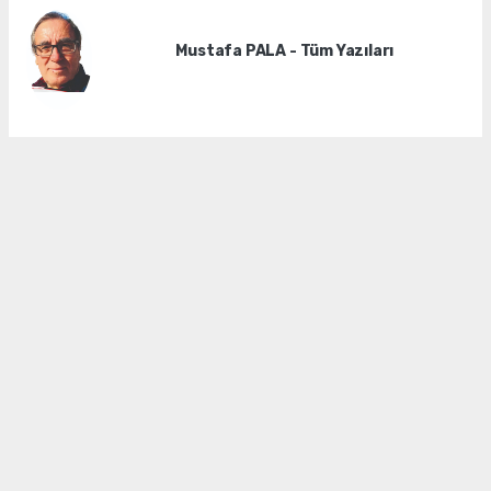
Mustafa PALA - Tüm Yazıları
Okuyucu Yorumları
(0)
Gönder
Yorum yazarak Topluluk Kuralları’nı kabul etmiş bulunuyor ve
manisadenge.com sitesine yaptığınız yorumunuzla ilgili doğrudan veya
dolaylı tüm sorumluluğu tek başınıza üstleniyorsunuz. Yazılan tüm
yorumlardan site yönetimi hiçbir şekilde sorumlu tutulamaz.