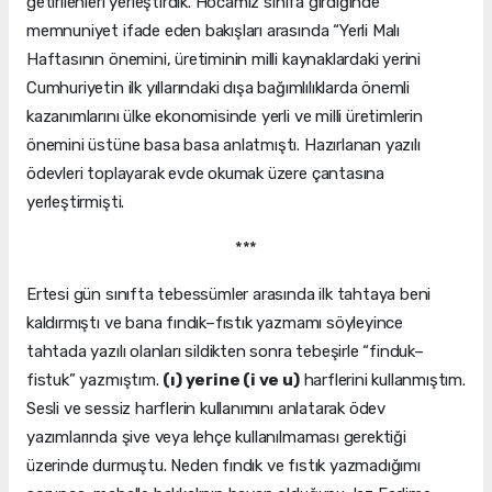
getirilenleri yerleştirdik. Hocamız sınıfa girdiğinde
memnuniyet ifade eden bakışları arasında “Yerli Malı
Haftasının önemini, üretiminin milli kaynaklardaki yerini
Cumhuriyetin ilk yıllarındaki dışa bağımlılıklarda önemli
kazanımlarını ülke ekonomisinde yerli ve milli üretimlerin
önemini üstüne basa basa anlatmıştı. Hazırlanan yazılı
ödevleri toplayarak evde okumak üzere çantasına
yerleştirmişti.
***
Ertesi gün sınıfta tebessümler arasında ilk tahtaya beni
kaldırmıştı ve bana fındık–fıstık yazmamı söyleyince
tahtada yazılı olanları sildikten sonra tebeşirle “finduk–
fistuk” yazmıştım.
(ı) yerine (i ve u)
harflerini kullanmıştım.
Sesli ve sessiz harflerin kullanımını anlatarak ödev
yazımlarında şive veya lehçe kullanılmaması gerektiği
üzerinde durmuştu. Neden fındık ve fıstık yazmadığımı