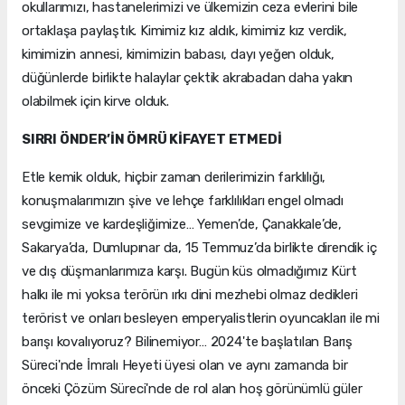
okullarımızı, hastanelerimizi ve ülkemizin ceza evlerini bile
ortaklaşa paylaştık. Kimimiz kız aldık, kimimiz kız verdik,
kimimizin annesi, kimimizin babası, dayı yeğen olduk,
düğünlerde birlikte halaylar çektik akrabadan daha yakın
olabilmek için kirve olduk.
SIRRI ÖNDER’İN ÖMRÜ KİFAYET ETMEDİ
Etle kemik olduk, hiçbir zaman derilerimizin farklılığı,
konuşmalarımızın şive ve lehçe farklılıkları engel olmadı
sevgimize ve kardeşliğimize… Yemen’de, Çanakkale’de,
Sakarya’da, Dumlupınar da, 15 Temmuz’da birlikte direndik iç
ve dış düşmanlarımıza karşı. Bugün küs olmadığımız Kürt
halkı ile mi yoksa terörün ırkı dini mezhebi olmaz dedikleri
terörist ve onları besleyen emperyalistlerin oyuncakları ile mi
barışı kovalıyoruz? Bilinemiyor… 2024'te başlatılan Barış
Süreci'nde İmralı Heyeti üyesi olan ve aynı zamanda bir
önceki Çözüm Süreci'nde de rol alan hoş görünümlü güler