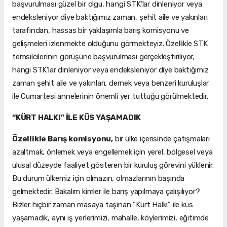
başvurulması güzel bir olgu, hangi STK’lar dinleniyor veya
endeksleniyor diye baktığımız zaman, şehit aile ve yakınları
tarafından, hassas bir yaklaşımla barış komisyonu ve
gelişmeleri izlenmekte olduğunu görmekteyiz. Özellikle STK
temsilcilerinin görüşüne başvurulması gerçekleştiriliyor,
hangi STK’lar dinleniyor veya endeksleniyor diye baktığımız
zaman şehit aile ve yakınları, dernek veya benzeri kuruluşlar
ile Cumartesi annelerinin önemli yer tuttuğu görülmektedir.
“KÜRT HALKI” İLE KÜS YAŞAMADIK
Özellikle Barış komisyonu,
bir ülke içerisinde çatışmaları
azaltmak, önlemek veya engellemek için yerel, bölgesel veya
ulusal düzeyde faaliyet gösteren bir kuruluş görevini yüklenir.
Bu durum ülkemiz için olmazın, olmazlarının başında
gelmektedir. Bakalım kimler ile barış yapılmaya çalışılıyor?
Bizler hiçbir zaman masaya taşınan “Kürt Halkı” ile küs
yaşamadık, aynı iş yerlerimizi, mahalle, köylerimizi, eğitimde