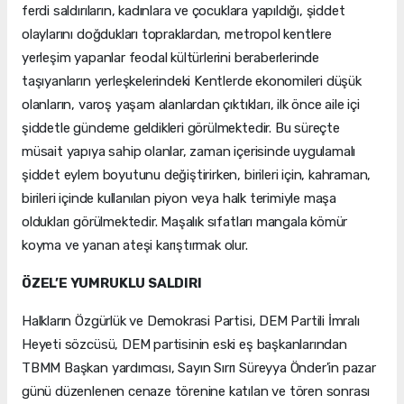
ferdi saldırıların, kadınlara ve çocuklara yapıldığı, şiddet
olaylarını doğdukları topraklardan, metropol kentlere
yerleşim yapanlar feodal kültürlerini beraberlerinde
taşıyanların yerleşkelerindeki Kentlerde ekonomileri düşük
olanların, varoş yaşam alanlardan çıktıkları, ilk önce aile içi
şiddetle gündeme geldikleri görülmektedir. Bu süreçte
müsait yapıya sahip olanlar, zaman içerisinde uygulamalı
şiddet eylem boyutunu değiştirirken, birileri için, kahraman,
birileri içinde kullanılan piyon veya halk terimiyle maşa
oldukları görülmektedir. Maşalık sıfatları mangala kömür
koyma ve yanan ateşi karıştırmak olur.
ÖZEL’E YUMRUKLU SALDIRI
Halkların Özgürlük ve Demokrasi Partisi, DEM Partili İmralı
Heyeti sözcüsü, DEM partisinin eski eş başkanlarından
TBMM Başkan yardımcısı, Sayın Sırrı Süreyya Önder'in pazar
günü düzenlenen cenaze törenine katılan ve tören sonrası