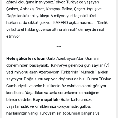
görevi olduğuna inanıyoruz.” diyor. Türkiye’de yaşayan
Çerkes, Abhaza, Oset, Karaçay-Balkar, Çeçen-İnguş ve
Dağıstan kökenli yaklaşık 6 milyon yurttaşın kültürel
haklarına da dikkat çekiyor. KAFFED açıklamasında, "Kimlik
ve kültürel haklar güvence altına alınmalı" demeyi de imal
etmiyor.
***
Hele şükürler olsun
Garbı Azerbaycan’dan Osmanlı
döneminden başlayarak, Türkiye’ye gelen bu gün sayıları (7)
yedi milyonu aşan Azerbaycan Türklerinin “Muhacir “ aileleri
saymıyor. Doğrusunu yapıyor, doğrusu da bu… Burası Türkiye
Cumhuriyeti ve onlar bu ülkenin öz evlatları olarak görüyor
kendilerini. Yaşadıkları vatanla sorunlarının olmadığının
bilincindedirler.
Hay maşallah;
Bizler kültürümüzü
yaşatamadık ve kimliklerimizi koruyamadık galiba,
halklarımızın varlığı Türkiye’mizin toplumsal barışına ve