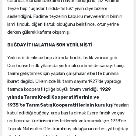
sorunca, mahalle bakkalının bayan olduğunu, laz Fadime
teyze hep “uşaklar finduk-fıstuk” yiyin diye bizlere
seslendiğini, Fadime teyzenin kabuklu meyvelerinin birinin
ismi finduk, diğeri fistuk olduğunu belirtince, otur yerine
derken gülerek kafamı okşamışı.
BUĞDAY İTHALATINA SON VERİLMİŞTİ
Yerli malı denilince hep aklımda fındık, fıstık ve incir gelir.
Cumhuriyetin ilk yıllarında yerli malı üretiminde sanayi hariç,
tarımı geliştirmek için yapılan çalışmalar elbette bunlarla
ibaret değildi. Ülkemizde İlk tarım sayımı 1927'de yapıldığı
tarımda kooperatifçiliğe büyük önem verildiği,
1929
yılında Tarım Kredi Kooperatiflerinin ve
1935'te Tarım Satış Kooperatiflerinin kuruluş
Yasaları
kabul edildiği buğday, arpa başta olmak üzere fındık ve çay
üretimini ve üreticisini desteklemek ve korumak için 1938'de
Toprak Mahsulleri Ofisi kurulmuş olduğunun ertesi yıl buğday