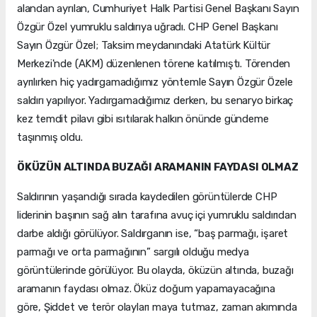
alandan ayrılan, Cumhuriyet Halk Partisi Genel Başkanı Sayın
Özgür Özel yumruklu saldırıya uğradı. CHP Genel Başkanı
Sayın Özgür Özel; Taksim meydanındaki Atatürk Kültür
Merkezi'nde (AKM) düzenlenen törene katılmıştı. Törenden
ayrılırken hiç yadırgamadığımız yöntemle Sayın Özgür Özele
saldırı yapılıyor. Yadırgamadığımız derken, bu senaryo birkaç
kez temdit pilavı gibi ısıtılarak halkın önünde gündeme
taşınmış oldu.
ÖKÜZÜN ALTINDA BUZAĞI ARAMANIN FAYDASI OLMAZ
Saldırının yaşandığı sırada kaydedilen görüntülerde CHP
liderinin başının sağ alın tarafına avuç içi yumruklu saldırıdan
darbe aldığı görülüyor. Saldırganın ise, “baş parmağı, işaret
parmağı ve orta parmağının” sargılı olduğu medya
görüntülerinde görülüyor. Bu olayda, öküzün altında, buzağı
aramanın faydası olmaz. Öküz doğum yapamayacağına
göre, Şiddet ve terör olayları maya tutmaz, zaman akımında