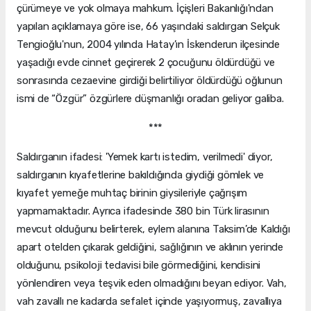
çürümeye ve yok olmaya mahkum. İçişleri Bakanlığı'ndan
yapılan açıklamaya göre ise, 66 yaşındaki saldırgan Selçuk
Tengioğlu'nun, 2004 yılında Hatay’ın İskenderun ilçesinde
yaşadığı evde cinnet geçirerek 2 çocuğunu öldürdüğü ve
sonrasında cezaevine girdiği belirtiliyor öldürdüğü oğlunun
ismi de “Özgür” özgürlere düşmanlığı oradan geliyor galiba.
***
Saldırganın ifadesi: 'Yemek kartı istedim, verilmedi' diyor,
saldırganın kıyafetlerine bakıldığında giydiği gömlek ve
kıyafet yemeğe muhtaç birinin giysileriyle çağrışım
yapmamaktadır. Ayrıca ifadesinde 380 bin Türk lirasının
mevcut olduğunu belirterek, eylem alanına Taksim’de Kaldığı
apart otelden çıkarak geldiğini, sağlığının ve aklının yerinde
olduğunu, psikoloji tedavisi bile görmediğini, kendisini
yönlendiren veya teşvik eden olmadığını beyan ediyor. Vah,
vah zavallı ne kadarda sefalet içinde yaşıyormuş, zavallıya