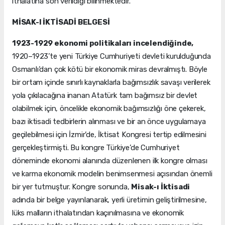
ithalatına son verildiği bilinmektedir.
MİSAK-I İKTİSADİ BELGESİ
1923-1929 ekonomi politikaları incelendiğinde,
1920–1923’te yeni Türkiye Cumhuriyeti devleti kurulduğunda
Osmanlı’dan çok kötü bir ekonomik miras devralmıştı. Böyle
bir ortam içinde sınırlı kaynaklarla bağımsızlık savaşı verilerek
yola çıkılacağına inanan Atatürk tam bağımsız bir devlet
olabilmek için, öncelikle ekonomik bağımsızlığı öne çekerek,
bazı iktisadi tedbirlerin alınması ve bir an önce uygulamaya
geçilebilmesi için İzmir’de, İktisat Kongresi tertip edilmesini
gerçekleştirmişti. Bu kongre Türkiye’de Cumhuriyet
döneminde ekonomi alanında düzenlenen ilk kongre olması
ve karma ekonomik modelin benimsenmesi açısından önemli
bir yer tutmuştur. Kongre sonunda,
Misak-ı İktisadi
adında bir belge yayınlanarak, yerli üretimin geliştirilmesine,
lüks malların ithalatından kaçınılmasına ve ekonomik