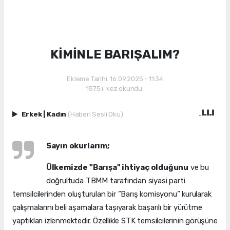
KİMİNLE BARIŞALIM?
Ekleme Tarihi: 16.09.2025 - 11:34
1575+ kez okundu.
Erkek
|
Kadın
(Haberi Sesli Oku)
Sayın okurlarım;
Ülkemizde "Barışa" ihtiyaç olduğunu
ve bu
doğrultuda TBMM tarafından siyasi parti
temsilcilerinden oluşturulan bir ”Barış komisyonu” kurularak
çalışmalarını beli aşamalara taşıyarak başarılı bir yürütme
yaptıkları izlenmektedir. Özellikle STK temsilcilerinin görüşüne