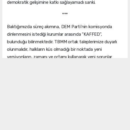
demokratik gelişimine katkı sağlayamadı sanki.
***
Baktığımızda süreç akımına, DEM Parti’nin komisyonda
dinlenmesini istediği kurumlar arasında “KAFFED”,
bulunduğu bilinmektedir. TBMM ortak taleplerimize duyarlı
olunmalıdır, halkların küs olmadığı bir noktada yeni
versiyonların, zamanı ve ortamı kullanarak yeni sorunlar
yaşatılmasına meydan verilmemelidir. Yılardır terörün akıttığı
kan selinde kimse balık avlamamalı, ”Yurtta Sulh, Cihanda
Sulh” şiarı ile Yunusemre olalım, sevelim sevilelim. Sağlıklı
yaşayın. Sağlıcakla kalın.
Yazıya ifade bırak !