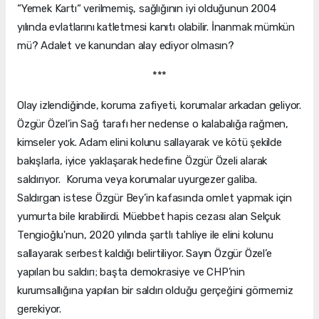
“Yemek Kartı“ verilmemiş, sağlığının iyi olduğunun 2004
yılında evlatlarını katletmesi kanıtı olabilir. İnanmak mümkün
mü? Adalet ve kanundan alay ediyor olmasın?
***
Olay izlendiğinde, koruma zafiyeti, korumalar arkadan geliyor.
Özgür Özel’in Sağ tarafı her nedense o kalabalığa rağmen,
kimseler yok. Adam elini kolunu sallayarak ve kötü şekilde
bakışlarla, iyice yaklaşarak hedefine Özgür Özeli alarak
saldırıyor. Koruma veya korumalar uyurgezer galiba.
Saldırgan istese Özgür Bey’in kafasında omlet yapmak için
yumurta bile kırabilirdi. Müebbet hapis cezası alan Selçuk
Tengioğlu'nun, 2020 yılında şartlı tahliye ile elini kolunu
sallayarak serbest kaldığı belirtiliyor. Sayın Özgür Özel’e
yapılan bu saldırı; başta demokrasiye ve CHP’nin
kurumsallığına yapılan bir saldırı olduğu gerçeğini görmemiz
gerekiyor.