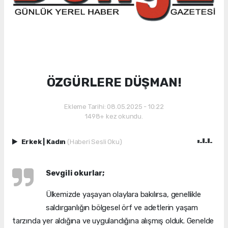
ÖZGÜRLERE DÜŞMAN!
Ekleme Tarihi: 08.05.2025 - 10:22
1498+ kez okundu.
Erkek
|
Kadın
(Haberi Sesli Oku)
Sevgili okurlar
;
Ülkemizde yaşayan olaylara bakılırsa, genellikle
saldırganlığın bölgesel örf ve adetlerin yaşam
tarzında yer aldığına ve uygulandığına alışmış olduk. Genelde