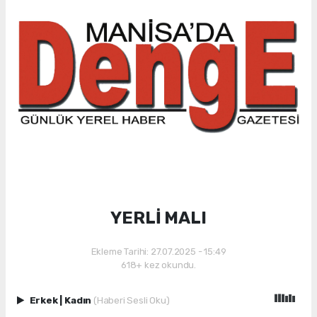
YERLİ MALI
Ekleme Tarihi: 27.07.2025 - 15:49
618+ kez okundu.
Erkek
|
Kadın
(Haberi Sesli Oku)