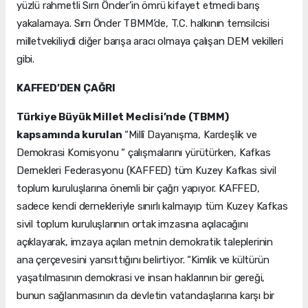
yüzlü rahmetli Sırrı Önder’in ömrü kifayet etmedi barış
yakalamaya. Sırrı Önder TBMM’de, T.C. halkının temsilcisi
milletvekiliydi diğer barışa aracı olmaya çalışan DEM vekilleri
gibi.
KAFFED’DEN ÇAĞRI
Türkiye Büyük Millet Meclisi’nde (TBMM)
kapsamında kurulan
“Millî Dayanışma, Kardeşlik ve
Demokrasi Komisyonu “ çalışmalarını yürütürken, Kafkas
Dernekleri Federasyonu (KAFFED) tüm Kuzey Kafkas sivil
toplum kuruluşlarına önemli bir çağrı yapıyor. KAFFED,
sadece kendi dernekleriyle sınırlı kalmayıp tüm Kuzey Kafkas
sivil toplum kuruluşlarının ortak imzasına açılacağını
açıklayarak, imzaya açılan metnin demokratik taleplerinin
ana çerçevesini yansıttığını belirtiyor. “Kimlik ve kültürün
yaşatılmasının demokrasi ve insan haklarının bir gereği,
bunun sağlanmasının da devletin vatandaşlarına karşı bir