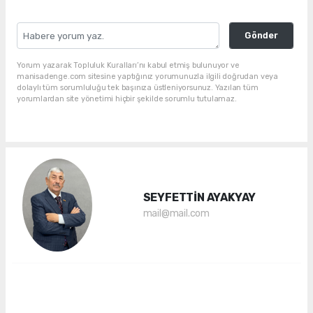
Gönder
Yorum yazarak Topluluk Kuralları’nı kabul etmiş bulunuyor ve
manisadenge.com sitesine yaptığınız yorumunuzla ilgili doğrudan veya
dolaylı tüm sorumluluğu tek başınıza üstleniyorsunuz. Yazılan tüm
yorumlardan site yönetimi hiçbir şekilde sorumlu tutulamaz.
SEYFETTİN AYAKYAY
mail@mail.com