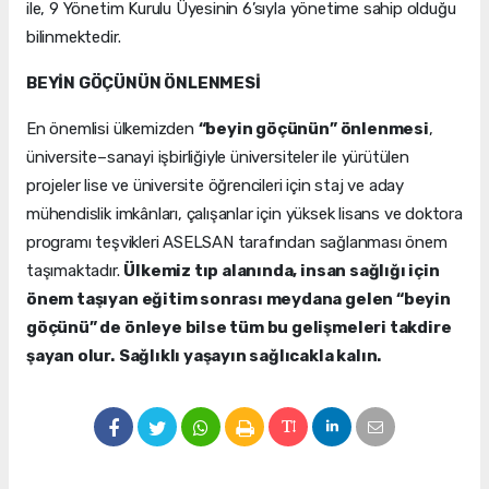
ile, 9 Yönetim Kurulu Üyesinin 6’sıyla yönetime sahip olduğu
bilinmektedir.
BEYİN GÖÇÜNÜN ÖNLENMESİ
En önemlisi ülkemizden
“beyin göçünün” önlenmesi
,
üniversite–sanayi işbirliğiyle üniversiteler ile yürütülen
projeler lise ve üniversite öğrencileri için staj ve aday
mühendislik imkânları, çalışanlar için yüksek lisans ve doktora
programı teşvikleri ASELSAN tarafından sağlanması önem
taşımaktadır.
Ülkemiz tıp alanında, insan sağlığı için
önem taşıyan eğitim sonrası meydana gelen “beyin
göçünü” de önleye bilse tüm bu gelişmeleri takdire
şayan olur.
Sağlıklı yaşayın sağlıcakla kalın.