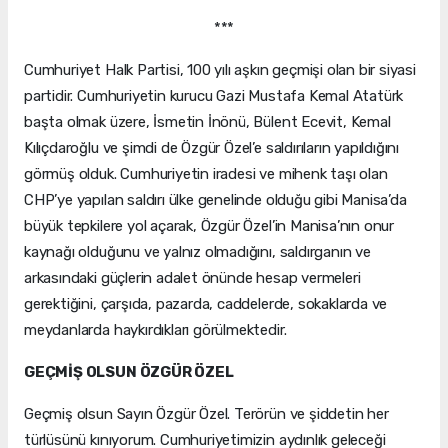
***
Cumhuriyet Halk Partisi, 100 yılı aşkın geçmişi olan bir siyasi
partidir. Cumhuriyetin kurucu Gazi Mustafa Kemal Atatürk
başta olmak üzere, İsmetin İnönü, Bülent Ecevit, Kemal
Kılıçdaroğlu ve şimdi de Özgür Özel’e saldırıların yapıldığını
görmüş olduk. Cumhuriyetin iradesi ve mihenk taşı olan
CHP’ye yapılan saldırı ülke genelinde olduğu gibi Manisa’da
büyük tepkilere yol açarak, Özgür Özel’in Manisa’nın onur
kaynağı olduğunu ve yalnız olmadığını, saldırganın ve
arkasındaki güçlerin adalet önünde hesap vermeleri
gerektiğini, çarşıda, pazarda, caddelerde, sokaklarda ve
meydanlarda haykırdıkları görülmektedir.
GEÇMİŞ OLSUN ÖZGÜR ÖZEL
Geçmiş olsun Sayın Özgür Özel. Terörün ve şiddetin her
türlüsünü kınıyorum. Cumhuriyetimizin aydınlık geleceği