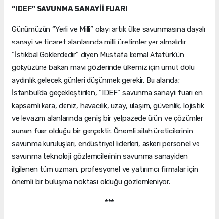
“IDEF” SAVUNMA SANAYİİ FUARI
Günümüzün “Yerli ve Milli” olayı artık ülke savunmasına dayalı
sanayi ve ticaret alanlarında milli üretimler yer almalıdır.
“İstikbal Göklerdedir” diyen Mustafa kemal Atatürk’ün
gökyüzüne bakan mavi gözlerinde ülkemiz için umut dolu
aydınlık gelecek günleri düşünmek gerekir. Bu alanda;
İstanbul’da geçekleştirilen, “IDEF” savunma sanayii fuarı en
kapsamlı kara, deniz, havacılık, uzay, ulaşım, güvenlik, lojistik
ve levazım alanlarında geniş bir yelpazede ürün ve çözümler
sunan fuar olduğu bir gerçektir. Önemli silah üreticilerinin
savunma kuruluşları, endüstriyel liderleri, askeri personel ve
savunma teknoloji gözlemcilerinin savunma sanayiden
ilgilenen tüm uzman, profesyonel ve yatırımcı firmalar için
önemli bir buluşma noktası olduğu gözlemleniyor.
***