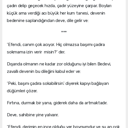
çadırı delip geçecek hızda, çadır yüzeyine çarpar. Boyları
küçük ama verdiği acı büyük her kum tanesi, devenin
bedenine saplandığından deve, dile gelir ve:
***
‘Efendi, canım çok acıyor. Hiç olmazsa başımı çadıra
sokmama izin verir misin?' der.
Dışarıda olmanın ne kadar zor olduğunu iyi bilen Bedevi,
zavallı devenin bu dileğini kabul eder ve:
‘Peki, başını çadıra sokabilirsin.' diyerek kapıyı bağlayan
düğümleri çözer.
Fırtına, durmak bir yana, giderek daha da artmaktadır.
Deve, sahibine yine yalvarır.
‘Efendi, derimin en ince olduğu yer boynumdur ve şu an çok