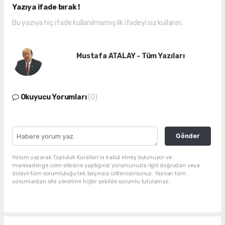
Yazıya ifade bırak !
Bu yazıya hiç ifade kullanılmamış ilk ifadeyi siz kullanın.
Mustafa ATALAY - Tüm Yazıları
Okuyucu Yorumları
(0)
Gönder
Yorum yazarak Topluluk Kuralları’nı kabul etmiş bulunuyor ve
manisadenge.com sitesine yaptığınız yorumunuzla ilgili doğrudan veya
dolaylı tüm sorumluluğu tek başınıza üstleniyorsunuz. Yazılan tüm
yorumlardan site yönetimi hiçbir şekilde sorumlu tutulamaz.