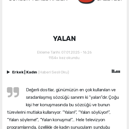
YALAN
Ekleme Tarihi: 07.01.2025 - 16:26
1154+ kez okundu.
Erkek
|
Kadın
(Haberi Sesli Oku)
Değerli dostlar, günümüzün en çok kullanılan ve
sıradanlaşmış sözcüğü sanırım ki “yalan”dır. Çoğu
kişi her konuşmasında bu sözcüğü ve bunun
türevlerini mutlaka kullanıyor: “Yalan!”, “Yalan söylüyor!”,
“Yalan söyleme!”, “Yalan konuşma!”… Hele televizyon
programlarında, özellikle de kadın sunucuların sunduğu