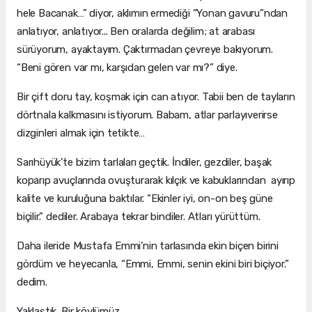
hele Bacanak…” diyor, aklımın ermediği “Yonan gavuru”ndan
anlatıyor, anlatıyor... Ben oralarda değilim; at arabası
sürüyorum, ayaktayım. Çaktırmadan çevreye bakıyorum.
“Beni gören var mı, karşıdan gelen var mı?” diye.
Bir çift doru tay, koşmak için can atıyor. Tabii ben de tayların
dörtnala kalkmasını istiyorum. Babam, atlar parlayıverirse
dizginleri almak için tetikte…
Sarıhüyük’te bizim tarlaları geçtik. İndiler, gezdiler, başak
koparıp avuçlarında ovuşturarak kılçık ve kabuklarından ayırıp
kalite ve kuruluğuna baktılar. “Ekinler iyi, on-on beş güne
biçilir.” dediler. Arabaya tekrar bindiler. Atları yürüttüm.
Daha ileride Mustafa Emmi’nin tarlasında ekin biçen birini
gördüm ve heyecanla, “Emmi, Emmi, senin ekini biri biçiyor.”
dedim.
Yaklaştık. Bir köylümüz…