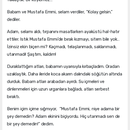
Babam ve Mustafa Emmi, selam verdiler, “Kolay gelsin.”
dediler.
Adam, selamı aldı, tırpanını masatlarken ayaküstü hal-hatır
ettiler. Istık Mustafa Emmi’de bırak kızmayı, sitem bile yok…
İzinsiz ekin biçen mi? Kaçmadı, telaşlanmadı, saklanmadı,
utanmadı! Şaştım, kaldım!
Duraklattığım atları, babamın uyarısıyla kırbaçladım. Oradan
uzaklaştık. Daha ileride koca akarın dalındaki söğütün altında
durduk. Babam atları arabadan ayırdı. Su içmeleri ve
dinlenmeleri için uzun urganlara bağladı, atları serbest
bıraktı.
Benim içim içime sığmıyor, “Mustafa Emmi, niye adama bir
şey demedin? Adam ekinini biçiyordu. Hiç utanmadı sen de
bir şey demedin!” dedim.