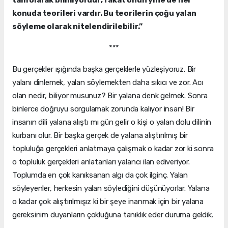
tam olarak bilmiyordur; fakat onun yine de her
konuda teorileri vardır. Bu teorilerin çoğu yalan
söyleme olarak nitelendirilebilir.”
***
Bu gerçekler ışığında başka gerçeklerle yüzleşiyoruz. Bir
yalanı dinlemek, yalan söylemekten daha sıkıcı ve zor. Acı
olan nedir, biliyor musunuz? Bir yalana denk gelmek. Sonra
binlerce doğruyu sorgulamak zorunda kalıyor insan! Bir
insanın dili yalana alıştı mı gün gelir o kişi o yalan dolu dilinin
kurbanı olur. Bir başka gerçek de yalana alıştırılmış bir
topluluğa gerçekleri anlatmaya çalışmak o kadar zor ki sonra
o topluluk gerçekleri anlatanları yalancı ilan ediveriyor.
Toplumda en çok kanıksanan algı da çok ilginç. Yalan
söyleyenler, herkesin yalan söylediğini düşünüyorlar. Yalana
o kadar çok alıştırılmışız ki bir şeye inanmak için bir yalana
gereksinim duyanların çokluğuna tanıklık eder duruma geldik.