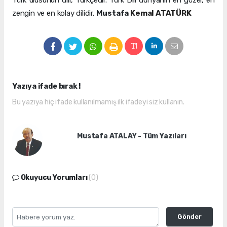
Türk ulusunun dili, Türkçedir. Türk Dili dünyanın en güzel, en
zengin ve en kolay dilidir.
Mustafa
Kemal ATATÜRK
Yazıya ifade bırak !
Bu yazıya hiç ifade kullanılmamış ilk ifadeyi siz kullanın.
Mustafa ATALAY - Tüm Yazıları
Okuyucu Yorumları
(0)
Gönder