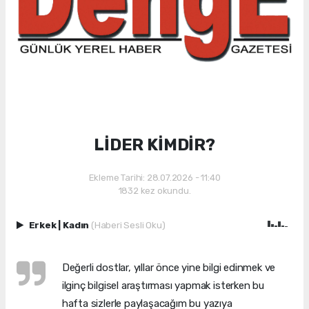
LİDER KİMDİR?
Ekleme Tarihi: 28.07.2026 - 11:40
1832 kez okundu.
Erkek
|
Kadın
(Haberi Sesli Oku)
Değerli dostlar, yıllar önce yine bilgi edinmek ve
ilginç bilgisel araştırması yapmak isterken bu
hafta sizlerle paylaşacağım bu yazıya