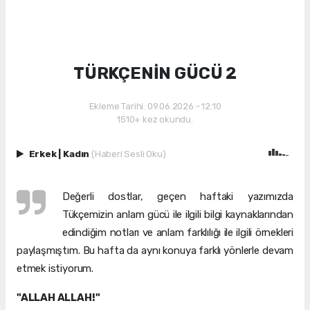
TÜRKÇENİN GÜCÜ 2
Ekleme Tarihi: 09.06.2026 - 12:10
1510+ kez okundu.
Erkek
|
Kadın
(Haberi Sesli Oku)
Değerli dostlar, geçen haftaki yazımızda
Tükçemizin anlam gücü ile ilgili bilgi kaynaklarından
edindiğim notları ve anlam farklılığı ile ilgili örnekleri
paylaşmıştım. Bu hafta da aynı konuya farklı yönlerle devam
etmek istiyorum.
"ALLAH ALLAH!"