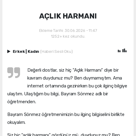
AÇLIK HARMANI
Ekleme Tarihi: 30.06.2026 - 11:47
1252+ kez okundu.
Erkek
|
Kadın
(Haberi Sesli Oku)
Değerli dostlar, siz hiç “Açlık Harmanı” diye bir
kavram duydunuz mu? Ben duymamıştım. Ama
internet ortamında gezinirken bu çok ilginç bilgiye
ulaştım. Ulaştığım bu bilgi, Bayram Sönmez adlı bir
öğretmenden.
Bayram Sönmez öğretmenimizin bu ilginç bilgiselini birlikte
okuyalım.
Siz hiç “açlık harmanı” gördünüz mü, duydunuz mu? Ben