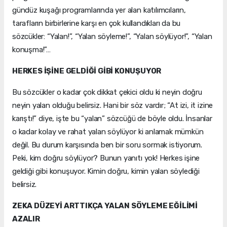
gündüz kuşağı programlarında yer alan katılımcıların,
tarafların birbirlerine karşı en çok kullandıkları da bu
sözcükler: “Yalan!”, “Yalan söyleme!”, “Yalan söylüyor!”, “Yalan
konuşma!”…
HERKES İŞİNE GELDİĞİ GİBİ KONUŞUYOR
Bu sözcükler o kadar çok dikkat çekici oldu ki neyin doğru
neyin yalan olduğu belirsiz. Hani bir söz vardır; “At izi, it izine
karıştı!” diye, işte bu “yalan” sözcüğü de böyle oldu. İnsanlar
o kadar kolay ve rahat yalan söylüyor ki anlamak mümkün
değil. Bu durum karşısında ben bir soru sormak istiyorum.
Peki, kim doğru söylüyor? Bunun yanıtı yok! Herkes işine
geldiği gibi konuşuyor. Kimin doğru, kimin yalan söylediği
belirsiz.
ZEKA DÜZEYİ ARTTIKÇA YALAN SÖYLEME EĞİLİMİ
AZALIR