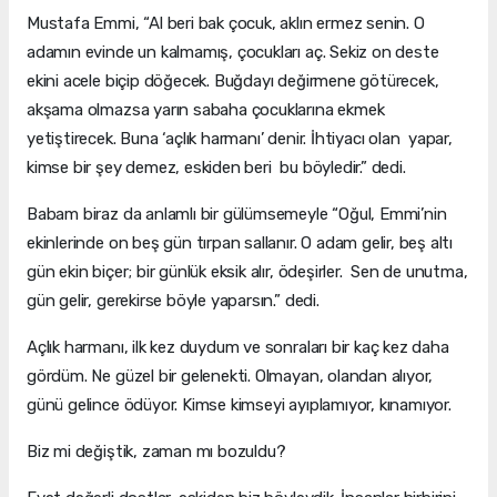
Mustafa Emmi, “Al beri bak çocuk, aklın ermez senin. O
adamın evinde un kalmamış, çocukları aç. Sekiz on deste
ekini acele biçip döğecek. Buğdayı değirmene götürecek,
akşama olmazsa yarın sabaha çocuklarına ekmek
yetiştirecek. Buna ‘açlık harmanı’ denir. İhtiyacı olan yapar,
kimse bir şey demez, eskiden beri bu böyledir.” dedi.
Babam biraz da anlamlı bir gülümsemeyle “Oğul, Emmi’nin
ekinlerinde on beş gün tırpan sallanır. O adam gelir, beş altı
gün ekin biçer; bir günlük eksik alır, ödeşirler. Sen de unutma,
gün gelir, gerekirse böyle yaparsın.” dedi.
Açlık harmanı, ilk kez duydum ve sonraları bir kaç kez daha
gördüm. Ne güzel bir gelenekti. Olmayan, olandan alıyor,
günü gelince ödüyor. Kimse kimseyi ayıplamıyor, kınamıyor.
Biz mi değiştik, zaman mı bozuldu?