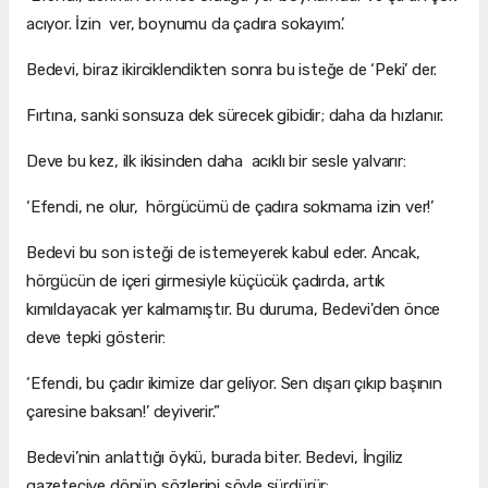
acıyor. İzin ver, boynumu da çadıra sokayım.’
Bedevi, biraz ikirciklendikten sonra bu isteğe de ‘Peki’ der.
Fırtına, sanki sonsuza dek sürecek gibidir; daha da hızlanır.
Deve bu kez, ilk ikisinden daha acıklı bir sesle yalvarır:
‘Efendi, ne olur, hörgücümü de çadıra sokmama izin ver!’
Bedevi bu son isteği de istemeyerek kabul eder. Ancak,
hörgücün de içeri girmesiyle küçücük çadırda, artık
kımıldayacak yer kalmamıştır. Bu duruma, Bedevi'den önce
deve tepki gösterir:
‘Efendi, bu çadır ikimize dar geliyor. Sen dışarı çıkıp başının
çaresine baksan!’ deyiverir.”
Bedevi’nin anlattığı öykü, burada biter. Bedevi, İngiliz
gazeteciye dönüp sözlerini şöyle sürdürür: