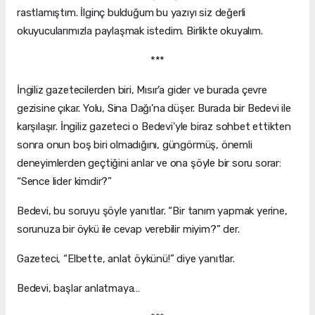
rastlamıştım. İlginç bulduğum bu yazıyı siz değerli
okuyucularımızla paylaşmak istedim. Birlikte okuyalım.
***
İngiliz gazetecilerden biri, Mısır’a gider ve burada çevre
gezisine çıkar. Yolu, Sina Dağı'na düşer. Burada bir Bedevi ile
karşılaşır. İngiliz gazeteci o Bedevi'yle biraz sohbet ettikten
sonra onun boş biri olmadığını, güngörmüş, önemli
deneyimlerden geçtiğini anlar ve ona şöyle bir soru sorar:
“Sence lider kimdir?”
Bedevi, bu soruyu şöyle yanıtlar. “Bir tanım yapmak yerine,
sorunuza bir öykü ile cevap verebilir miyim?” der.
Gazeteci, “Elbette, anlat öykünü!” diye yanıtlar.
Bedevi, başlar anlatmaya…