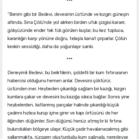
***
“Benim gibi bir Bedevi, devesinin üstünde ve kızgın güneşin
altında, Sina Çölü'nde yol alırken birden ufuk çizgisi kararır,
gökyüzünde ender tek tük görülen kuşlar, bu kez topluca,
karanlığın karşı yönüne doğru, telaşla kanat çırparlar. Çölün
keskin sessizliği, daha da yoğunlaşır sanki.
***
Deneyimli Bedevi, bu belirtilerin, şiddetli bir kum fırtınasının
habercisi olduğunu hemen anlar. Devesini çöktürür,
üstünden iner. Heybeden çıkardığı sağlam bir kazığı, kızgın
kumlara çakar ve devesini bu kazığa sıkıca bağlar. Sonra yine
heybelerden, katlanmış parçalar halinde çıkardığı küçük
çadırını hızlıca kurup içine girer ve kapı örtüsünü de her
iliğinden düğümler. Son düğümü henüz atmıştır ki fırtına
bulundukları bölgeye ulaşır. Küçük çadır havalanacakmış gibi
sallanmakta, rüzgarın oluşturduğu kum sağnağı, neredeyse