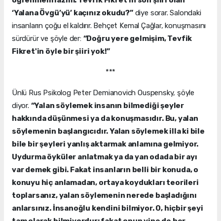
öğrenmem lazım. Tevfik Fikret'in son şiiri olan
‘Yalana Övgü’yü’ kaçınız okudu?”
diye sorar. Salondaki
insanların çoğu el kaldırır. Behçet Kemal Çağlar, konuşmasını
sürdürür ve şöyle der:
“Doğru yere gelmişim, Tevfik
Fikret'in öyle bir şiiri yok!”
***
Ünlü Rus Psikolog Peter Demianovich Ouspensky, şöyle
diyor.
“Yalan söylemek insanın bilmediği şeyler
hakkında düşünmesi ya da konuşmasıdır. Bu, yalan
söylemenin başlangıcıdır. Yalan söylemek illa ki bile
bile bir şeyleri yanlış aktarmak anlamına gelmiyor.
Uydurma öyküler anlatmak ya da yan odada bir ayı
var demek gibi. Fakat insanların belli bir konuda, o
konuyu hiç anlamadan, ortaya koydukları teorileri
toplarsanız, yalan söylemenin nerede başladığını
anlarsınız. İnsanoğlu kendini bilmiyor. O, hiçbir şeyi