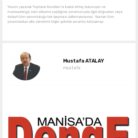
Yorum yazarak Topluluk Kuralları’nı kabul etmiş bulunuyor ve
manisadenge.com sitesine yaptığınız yorumunuzla ilgili doğrudan veya
dolaylı tüm sorumluluğu tek başınıza üstleniyorsunuz. Yazılan tüm
yorumlardan site yönetimi hiçbir şekilde sorumlu tutulamaz.
Mustafa ATALAY
mustafa