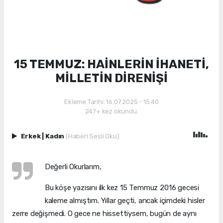
15 TEMMUZ: HAİNLERİN İHANETİ,
MİLLETİN DİRENİŞİ
Ekleme Tarihi: 16.07.2025 - 15:40
247+ kez okundu.
Erkek
|
Kadın
(Haberi Sesli Oku)
Değerli Okurlarım,
Bu köşe yazısını ilk kez 15 Temmuz 2016 gecesi
kaleme almıştım. Yıllar geçti, ancak içimdeki hisler
zerre değişmedi. O gece ne hissettiysem, bugün de aynı