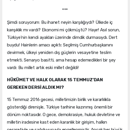
***
Şimdi soruyorum: Bu ihanet neyin karşılığıydı? Ülkede iç
karışıklık mı vardı? Ekonomi mi çökmüştü? Hayır! Asıl sorun,
Türkiye’nin kendi ayakları üzerinde dimdik durmasıydı. Dert
buydu! Hainlerin amacı açıktı: Seçilmiş Cumhurbaşkanını
devirmek, ülkeyi yeniden dış güçlerin vesayetine teslim
etmekti. Senaryo basitti, ama hesap edemedikleri bir şey
vardı: Bu millet artık eski millet değildi!
HÜKÜMET VE HALK OLARAK 15 TEMMUZ’DAN
GEREKEN DERSİ ALDIK MI?
15 Temmuz 2016 gecesi, milletimizin birlik ve kararlılıkla
gösterdiği direnişle, Türkiye tarihine kazınmış önemli bir
dönüm noktasıdır. O gece, demokrasiye, hukuk devletine ve
milletin iradesine kast eden karanlık bir girişim, halkın
cesaretiyle ve sağduyusuyla engellenmiştir. Ancak her büyük