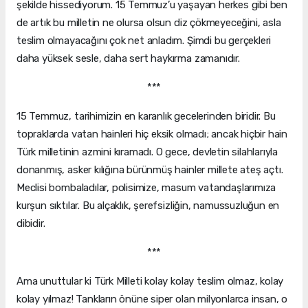
şekilde hissediyorum. 15 Temmuz’u yaşayan herkes gibi ben
de artık bu milletin ne olursa olsun diz çökmeyeceğini, asla
teslim olmayacağını çok net anladım. Şimdi bu gerçekleri
daha yüksek sesle, daha sert haykırma zamanıdır.
***
15 Temmuz, tarihimizin en karanlık gecelerinden biridir. Bu
topraklarda vatan hainleri hiç eksik olmadı; ancak hiçbir hain
Türk milletinin azmini kıramadı. O gece, devletin silahlarıyla
donanmış, asker kılığına bürünmüş hainler millete ateş açtı.
Meclisi bombaladılar, polisimize, masum vatandaşlarımıza
kurşun sıktılar. Bu alçaklık, şerefsizliğin, namussuzluğun en
dibidir.
***
Ama unuttular ki Türk Milleti kolay kolay teslim olmaz, kolay
kolay yılmaz! Tankların önüne siper olan milyonlarca insan, o