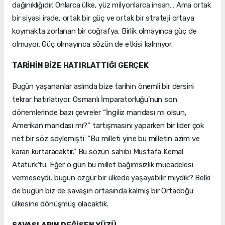
dağınıklığıdır. Onlarca ülke, yüz milyonlarca insan… Ama ortak
bir siyasi irade, ortak bir güç ve ortak bir strateji ortaya
koymakta zorlanan bir coğrafya. Birlik olmayınca güç de
olmuyor. Güç olmayınca sözün de etkisi kalmıyor.
TARİHİN BİZE HATIRLATTIĞI GERÇEK
Bugün yaşananlar aslında bize tarihin önemli bir dersini
tekrar hatırlatıyor. Osmanlı İmparatorluğu’nun son
dönemlerinde bazı çevreler “İngiliz mandası mı olsun,
Amerikan mandası mı?” tartışmasını yaparken bir lider çok
net bir söz söylemişti: “Bu milleti yine bu milletin azim ve
kararı kurtaracaktır.” Bu sözün sahibi Mustafa Kemal
Atatürk’tü. Eğer o gün bu millet bağımsızlık mücadelesi
vermeseydi, bugün özgür bir ülkede yaşayabilir miydik? Belki
de bugün biz de savaşın ortasında kalmış bir Ortadoğu
ülkesine dönüşmüş olacaktık.
SAVAŞLARIN DEĞİŞEN YÜZÜ