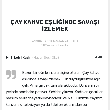
ÇAY KAHVE EŞLİĞİNDE SAVAŞI
İZLEMEK
Ekleme Tarihi: 10.03.2026 - 16:13
1195+ kez okundu.
Erkek
|
Kadın
(Haberi Sesli Oku)
Bazen bir cümle insanın içine oturur. “Çay kahve
eşliğinde savaşı izlemek…” İlk duyduğunuzda ağır
gelir. Ama gerçek tam olarak budur. Dünyanın bir
yerinde bombalar patlıyor. Şehirler yıkılıyor. Kadınlar, çocuklar,
masum siviller hayatını kaybediyor. Ve biz… Elimizde çayımız,
kahvemiz, televizyon ya da telefon ekranından bu