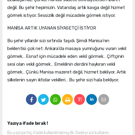
değil. Bu şehir hepimizin. Vatandaş artık kavga değil hizmet
görmek istiyor. Sessizlik değil mücadele görmek istiyor.
MANİSA ARTIK UYANAN SİYASETÇİ İSTİYOR
Bu şehir yıllardır sizi sırtında taşıdı. Şimdi Manisa’nın
beklentisi çok net: Ankara’da masaya yumruğunu vuran vekil
görmek… Esnaf için mücadele eden vekil görmek… Çiftçinin
sesi olan vekil görmek… Emeklinin derdini haykıran vekil
görmek… Çünkü Manisa mazeret değil, hizmet bekliyor. Artık
silkelenin sayın iktidar vekilleri… Bu şehir sizi hala bekliyor.
Yazıya ifade bırak !
Bu yazıya hiç ifade kullanılmamış ilk ifadeyi siz kullanın.