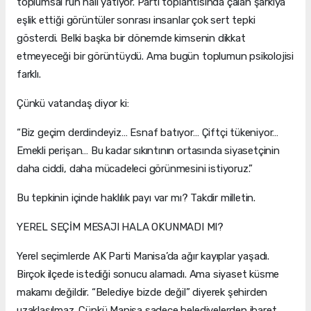
toplumsal ruh hali yatıyor. Parti toplantısında çalan şarkıya
eşlik ettiği görüntüler sonrası insanlar çok sert tepki
gösterdi. Belki başka bir dönemde kimsenin dikkat
etmeyeceği bir görüntüydü. Ama bugün toplumun psikolojisi
farklı.
Çünkü vatandaş diyor ki:
“Biz geçim derdindeyiz… Esnaf batıyor… Çiftçi tükeniyor…
Emekli perişan… Bu kadar sıkıntının ortasında siyasetçinin
daha ciddi, daha mücadeleci görünmesini istiyoruz.”
Bu tepkinin içinde haklılık payı var mı? Takdir milletin.
YEREL SEÇİM MESAJI HALA OKUNMADI MI?
Yerel seçimlerde AK Parti Manisa’da ağır kayıplar yaşadı.
Birçok ilçede istediği sonucu alamadı. Ama siyaset küsme
makamı değildir. “Belediye bizde değil” diyerek şehirden
uzaklaşılmaz. Çünkü Manisa sadece belediyelerden ibaret