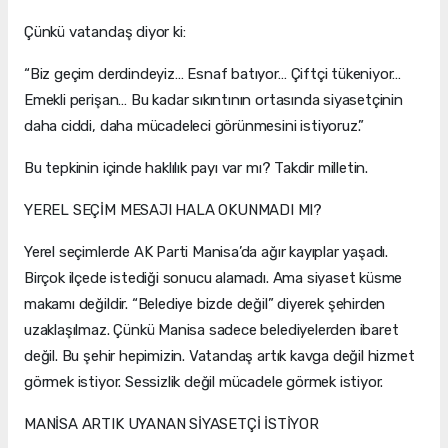
Çünkü vatandaş diyor ki:
“Biz geçim derdindeyiz… Esnaf batıyor… Çiftçi tükeniyor…
Emekli perişan… Bu kadar sıkıntının ortasında siyasetçinin
daha ciddi, daha mücadeleci görünmesini istiyoruz.”
Bu tepkinin içinde haklılık payı var mı? Takdir milletin.
YEREL SEÇİM MESAJI HALA OKUNMADI MI?
Yerel seçimlerde AK Parti Manisa’da ağır kayıplar yaşadı.
Birçok ilçede istediği sonucu alamadı. Ama siyaset küsme
makamı değildir. “Belediye bizde değil” diyerek şehirden
uzaklaşılmaz. Çünkü Manisa sadece belediyelerden ibaret
değil. Bu şehir hepimizin. Vatandaş artık kavga değil hizmet
görmek istiyor. Sessizlik değil mücadele görmek istiyor.
MANİSA ARTIK UYANAN SİYASETÇİ İSTİYOR