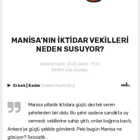
MANİSA’NIN İKTİDAR VEKİLLERİ
NEDEN SUSUYOR?
Ekleme Tarihi: 20.05.2026 - 11:37
3838+ kez okundu.
Erkek
|
Kadın
(Haberi Sesli Oku)
Manisa yıllardır iktidara güçlü destek veren
şehirlerden biri oldu. Bu şehir sadece sandıkta oy
vermedi; vekillerine sahip çıktı, onları bağrına bastı,
Ankara’ya güçlü şekilde gönderdi. Peki bugün Manisa ne
görüyor? Sessizlik…