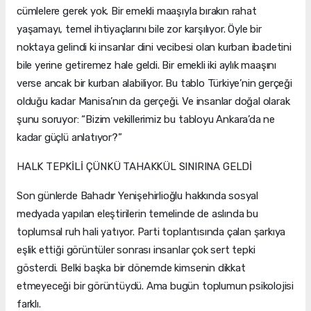
cümlelere gerek yok. Bir emekli maaşıyla bırakın rahat
yaşamayı, temel ihtiyaçlarını bile zor karşılıyor. Öyle bir
noktaya gelindi ki insanlar dini vecibesi olan kurban ibadetini
bile yerine getiremez hale geldi. Bir emekli iki aylık maaşını
verse ancak bir kurban alabiliyor. Bu tablo Türkiye’nin gerçeği
olduğu kadar Manisa’nın da gerçeği. Ve insanlar doğal olarak
şunu soruyor: “Bizim vekillerimiz bu tabloyu Ankara’da ne
kadar güçlü anlatıyor?”
HALK TEPKİLİ ÇÜNKÜ TAHAKKÜL SINIRINA GELDİ
Son günlerde Bahadır Yenişehirlioğlu hakkında sosyal
medyada yapılan eleştirilerin temelinde de aslında bu
toplumsal ruh hali yatıyor. Parti toplantısında çalan şarkıya
eşlik ettiği görüntüler sonrası insanlar çok sert tepki
gösterdi. Belki başka bir dönemde kimsenin dikkat
etmeyeceği bir görüntüydü. Ama bugün toplumun psikolojisi
farklı.