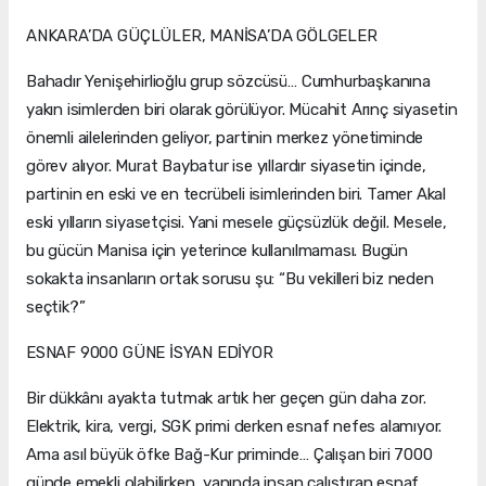
ANKARA’DA GÜÇLÜLER, MANİSA’DA GÖLGELER
Bahadır Yenişehirlioğlu grup sözcüsü… Cumhurbaşkanına
yakın isimlerden biri olarak görülüyor. Mücahit Arınç siyasetin
önemli ailelerinden geliyor, partinin merkez yönetiminde
görev alıyor. Murat Baybatur ise yıllardır siyasetin içinde,
partinin en eski ve en tecrübeli isimlerinden biri. Tamer Akal
eski yılların siyasetçisi. Yani mesele güçsüzlük değil. Mesele,
bu gücün Manisa için yeterince kullanılmaması. Bugün
sokakta insanların ortak sorusu şu: “Bu vekilleri biz neden
seçtik?”
ESNAF 9000 GÜNE İSYAN EDİYOR
Bir dükkânı ayakta tutmak artık her geçen gün daha zor.
Elektrik, kira, vergi, SGK primi derken esnaf nefes alamıyor.
Ama asıl büyük öfke Bağ-Kur priminde… Çalışan biri 7000
günde emekli olabilirken, yanında insan çalıştıran esnaf