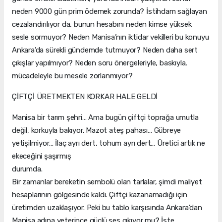
neden 9000 gün prim ödemek zorunda? İstihdam sağlayan
cezalandırılıyor da, bunun hesabını neden kimse yüksek
sesle sormuyor? Neden Manisa’nın iktidar vekilleri bu konuyu
Ankara’da sürekli gündemde tutmuyor? Neden daha sert
çıkışlar yapılmıyor? Neden soru önergeleriyle, baskıyla,
mücadeleyle bu mesele zorlanmıyor?
ÇİFTÇİ ÜRETMEKTEN KORKAR HALE GELDİ
Manisa bir tarım şehri… Ama bugün çiftçi toprağa umutla
değil, korkuyla bakıyor. Mazot ateş pahası… Gübreye
yetişilmiyor… İlaç ayrı dert, tohum ayrı dert… Üretici artık ne
ekeceğini şaşırmış
duru
Bir zamanlar bereketin sembolü olan tarlalar, şimdi maliyet
hesaplarının gölgesinde kaldı. Çiftçi kazanamadığı için
üretimden uzaklaşıyor. Peki bu tablo karşısında Ankara’dan
Manisa adına yeterince güçlü ses çıkıyor mu? İşte