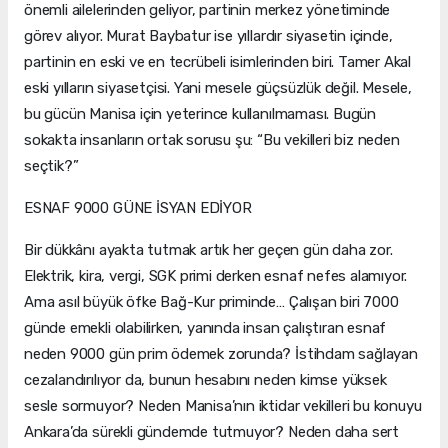
önemli ailelerinden geliyor, partinin merkez yönetiminde
görev alıyor. Murat Baybatur ise yıllardır siyasetin içinde,
partinin en eski ve en tecrübeli isimlerinden biri. Tamer Akal
eski yılların siyasetçisi. Yani mesele güçsüzlük değil. Mesele,
bu gücün Manisa için yeterince kullanılmaması. Bugün
sokakta insanların ortak sorusu şu: “Bu vekilleri biz neden
seçtik?”
ESNAF 9000 GÜNE İSYAN EDİYOR
Bir dükkânı ayakta tutmak artık her geçen gün daha zor.
Elektrik, kira, vergi, SGK primi derken esnaf nefes alamıyor.
Ama asıl büyük öfke Bağ-Kur priminde… Çalışan biri 7000
günde emekli olabilirken, yanında insan çalıştıran esnaf
neden 9000 gün prim ödemek zorunda? İstihdam sağlayan
cezalandırılıyor da, bunun hesabını neden kimse yüksek
sesle sormuyor? Neden Manisa’nın iktidar vekilleri bu konuyu
Ankara’da sürekli gündemde tutmuyor? Neden daha sert