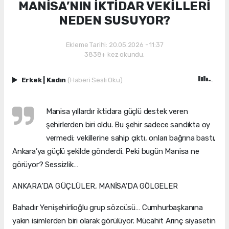
MANİSA’NIN İKTİDAR VEKİLLERİ
NEDEN SUSUYOR?
Ekleme Tarihi: 20.05.2026 - 11:37
3838+ kez okundu.
Erkek
|
Kadın
(Haberi Sesli Oku)
Manisa yıllardır iktidara güçlü destek veren
şehirlerden biri oldu. Bu şehir sadece sandıkta oy
vermedi; vekillerine sahip çıktı, onları bağrına bastı,
Ankara’ya güçlü şekilde gönderdi. Peki bugün Manisa ne
görüyor? Sessizlik…
ANKARA’DA GÜÇLÜLER, MANİSA’DA GÖLGELER
Bahadır Yenişehirlioğlu grup sözcüsü… Cumhurbaşkanına
yakın isimlerden biri olarak görülüyor. Mücahit Arınç siyasetin