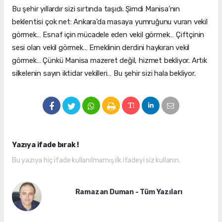
Bu şehir yıllardır sizi sırtında taşıdı. Şimdi Manisa’nın
beklentisi çok net: Ankara’da masaya yumruğunu vuran vekil
görmek… Esnaf için mücadele eden vekil görmek… Çiftçinin
sesi olan vekil görmek… Emeklinin derdini haykıran vekil
görmek… Çünkü Manisa mazeret değil, hizmet bekliyor. Artık
silkelenin sayın iktidar vekilleri… Bu şehir sizi hala bekliyor.
Yazıya ifade bırak !
Bu yazıya hiç ifade kullanılmamış ilk ifadeyi siz kullanın.
Ramazan Duman - Tüm Yazıları